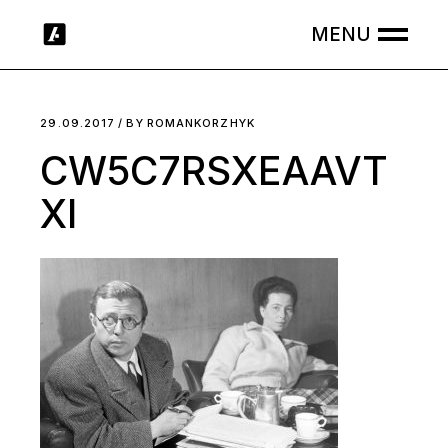
Skip
to
the
content
29.09.2017
BY
ROMANKORZHYK
CW5C7RSXEAAVT
XI