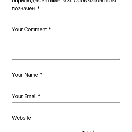
оприлюднюватиметься.
Обов’язкові поля
позначені
*