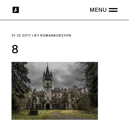
Skip
to
the
content
31.10.2017
BY
ROMANKORZHYK
8