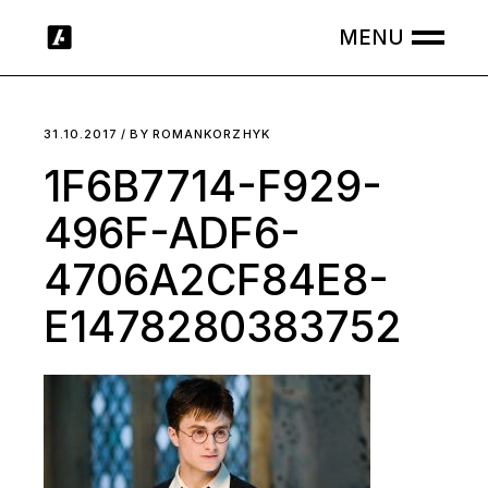
Skip
to
the
content
31.10.2017
BY
ROMANKORZHYK
1F6B7714-F929-
496F-ADF6-
4706A2CF84E8-
E1478280383752