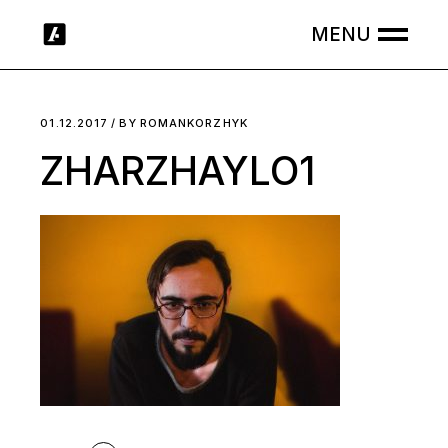
Skip
to
the
content
01.12.2017
BY
ROMANKORZHYK
ZHARZHAYLO1