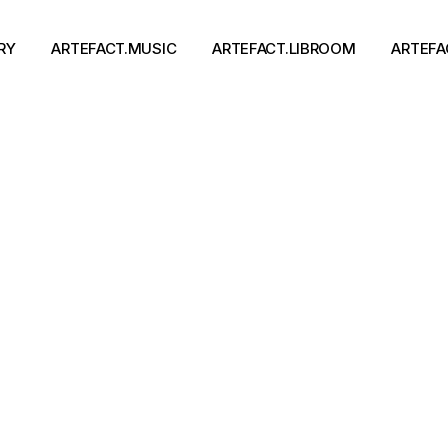
RY
ARTEFACT.MUSIC
ARTEFACT.LIBROOM
ARTEFA
Виконавці
Книги
Альбоми
Письменники
Концерти
Події
тя