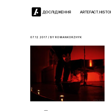
Skip
to
the
ДОСЛІДЖЕННЯ
ARTEFACT.HISTO
content
Античний двіж
07.12.2017
BY
ROMANKORZHYK
Такі середні віки
Ранній модерн
Довге ХІХ століт
Новітні історії