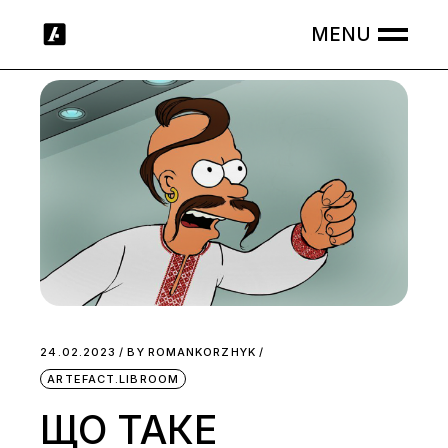
Skip
to
the
content
24.02.2023
BY
ROMANKORZHYK
ARTEFACT.LIBROOM
ЩО ТАКЕ