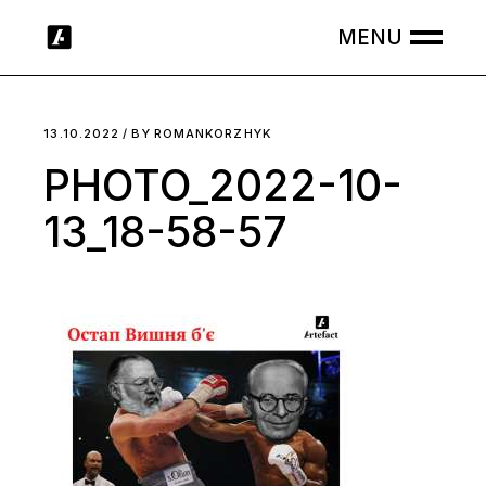
Skip
to
the
content
13.10.2022
BY
ROMANKORZHYK
PHOTO_2022-10-
13_18-58-57