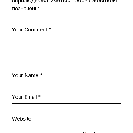
оприлюднюватиметься.
Обов’язкові поля
позначені
*