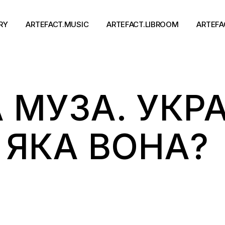
RY
ARTEFACT.MUSIC
ARTEFACT.LIBROOM
ARTEFA
Виконавці
Книги
МУЗА. УКР
Альбоми
Письменники
Концерти
Події
тя
 ЯКА ВОНА?