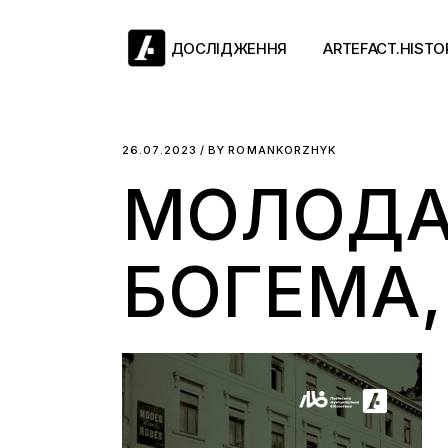
Skip
to
the
ДОСЛІДЖЕННЯ
ARTEFACT.HISTO
content
Античний двіж
26.07.2023
BY
ROMANKORZHYK
МОЛОДА 
Такі середні віки
Ранній модерн
Довге ХІХ століт
БОГЕМА,
Новітні історії