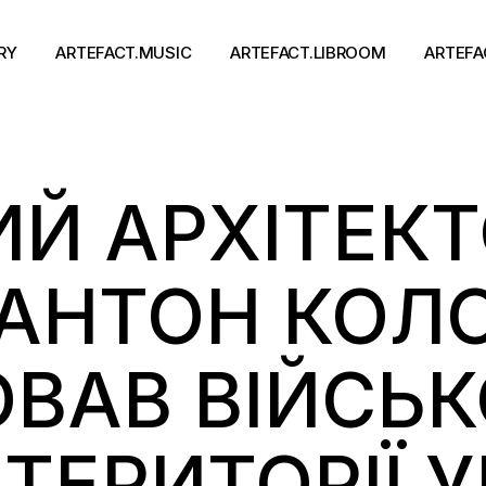
RY
ARTEFACT.MUSIC
ARTEFACT.LIBROOM
ARTEFA
Виконавці
Книги
Й АРХІТЕК
Альбоми
Письменники
Концерти
Події
тя
 АНТОН КОЛ
АВ ВІЙСЬКО
 ТЕРИТОРІЇ 