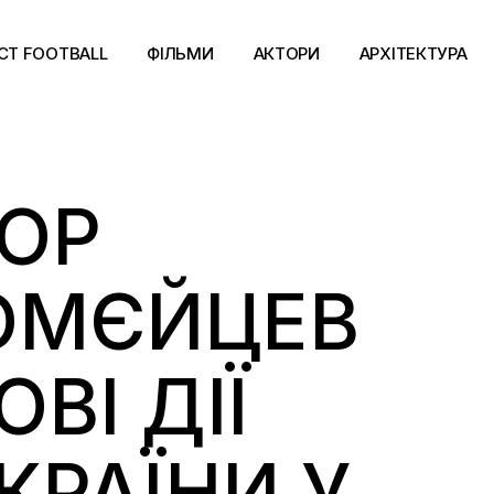
CT FOOTBALL
ФІЛЬМИ
АКТОРИ
АРХІТЕКТУРА
ТОР
ОМЄЙЦЕВ
ВІ ДІЇ
УКРАЇНИ У