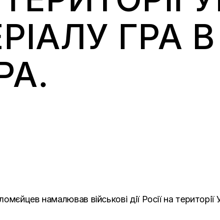
РІАЛУ ГРА В
РА.
мєйцев намалював військові дії Росії на території Ук