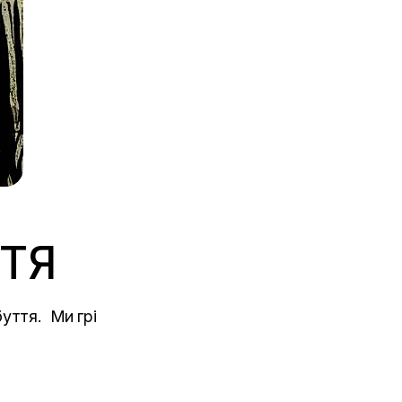
ТЯ
уття. Ми грі