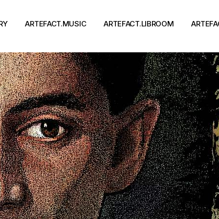
RY
ARTEFACT.MUSIC
ARTEFACT.LIBROOM
ARTEFA
Виконавці
Книги
Альбоми
Письменники
Концерти
Події
тя