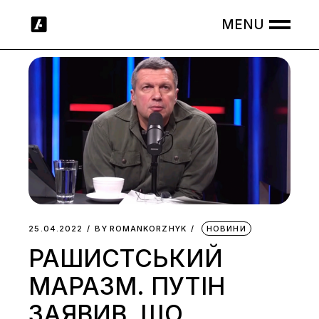
Skip
to
the
content
25.04.2022
BY
ROMANKORZHYK
НОВИНИ
РАШИСТСЬКИЙ
МАРАЗМ. ПУТІН
ЗАЯВИВ, ЩО