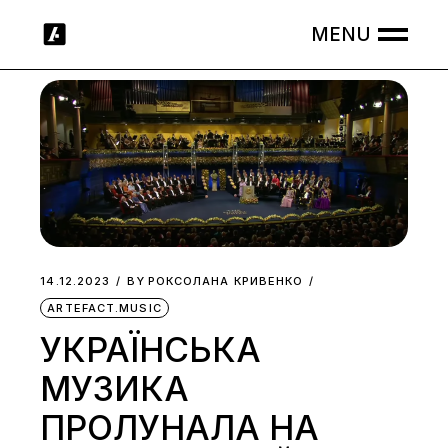
Skip
to
the
content
14.12.2023
BY
РОКСОЛАНА КРИВЕНКО
ARTEFACT.MUSIC
УКРАЇНСЬКА
МУЗИКА
ПРОЛУНАЛА НА