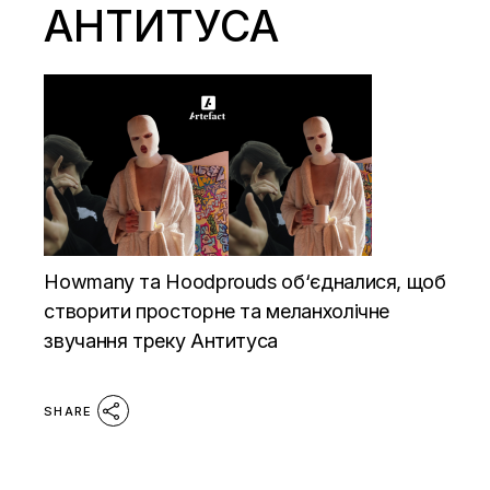
АНТИТУСА
Howmany та Hoodprouds об‘єдналися, щоб
створити просторне та меланхолічне
звучання треку Антитуса
SHARE