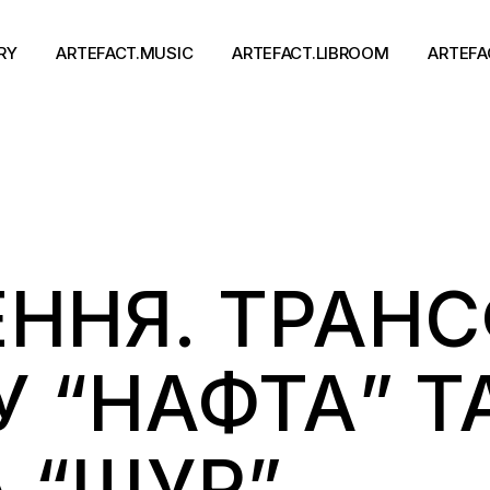
RY
ARTEFACT.MUSIC
ARTEFACT.LIBROOM
ARTEFA
Виконавці
Книги
Альбоми
Письменники
Концерти
Події
тя
ЕННЯ. ТРАН
У “НАФТА” ТА
 “ЩУР”