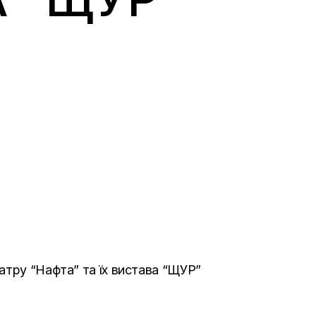
атру “Нафта” та їх вистава “ЩУР”