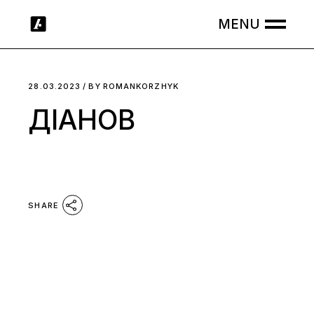
Skip
to
the
content
28.03.2023
BY
ROMANKORZHYK
ДІАНОВ
SHARE