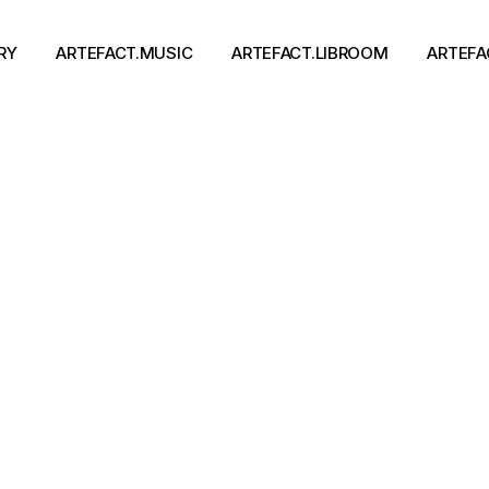
RY
ARTEFACT.MUSIC
ARTEFACT.LIBROOM
ARTEFA
Виконавці
Книги
Альбоми
Письменники
Концерти
Події
тя