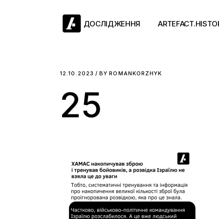
Skip
to
the
ДОСЛІДЖЕННЯ
ARTEFACT.HISTO
content
Античний двіж
12.10.2023
BY
ROMANKORZHYK
25
Такі середні віки
Ранній модерн
Довге ХІХ століт
Новітні історії