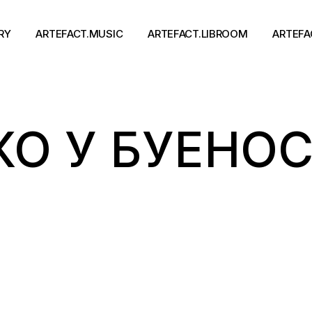
RY
ARTEFACT.MUSIC
ARTEFACT.LIBROOM
ARTEFA
Виконавці
Книги
О У БУЕНОС
Альбоми
Письменники
Концерти
Події
тя