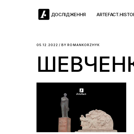
Skip
to
the
ДОСЛІДЖЕННЯ
ARTEFACT.HISTO
content
Античний двіж
05.12.2022
BY
ROMANKORZHYK
ШЕВЧЕНК
Такі середні віки
Ранній модерн
Довге ХІХ століт
Новітні історії