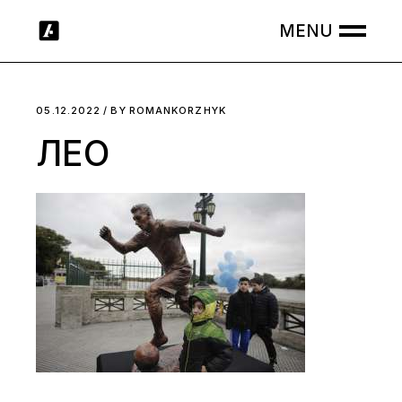
Skip
to
the
content
05.12.2022
BY
ROMANKORZHYK
ЛЕО