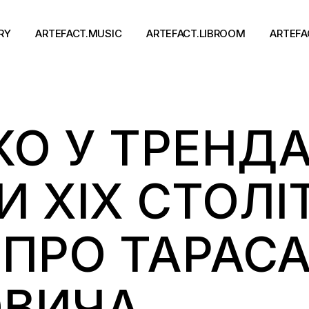
RY
ARTEFACT.MUSIC
ARTEFACT.LIBROOM
ARTEFA
Виконавці
Книги
О У ТРЕНДА
Альбоми
Письменники
Концерти
Події
тя
 ХІХ СТОЛІ
ПРО ТАРАС
ОВИЧА