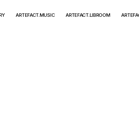
RY
ARTEFACT.MUSIC
ARTEFACT.LIBROOM
ARTEFA
Виконавці
Книги
Альбоми
Письменники
Концерти
Події
тя