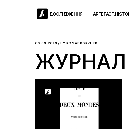
Skip
to
the
ДОСЛІДЖЕННЯ
ARTEFACT.HISTO
content
Античний двіж
09.03.2023
BY
ROMANKORZHYK
ЖУРНАЛ
Такі середні віки
Ранній модерн
Довге ХІХ століт
Новітні історії