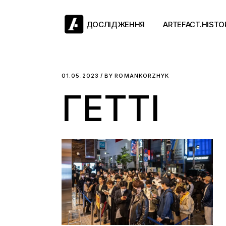
Skip
to
the
ДОСЛІДЖЕННЯ
ARTEFACT.HISTO
content
Античний двіж
01.05.2023
BY
ROMANKORZHYK
ГЕТТІ
Такі середні віки
Ранній модерн
Довге ХІХ століт
Новітні історії