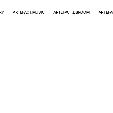
RY
ARTEFACT.MUSIC
ARTEFACT.LIBROOM
ARTEFA
Виконавці
Книги
Альбоми
Письменники
Концерти
Події
тя