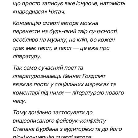
що просто записує вже
існуюче
, натомість
«народився» Читач.
Концепцію смерті автора можна
перенести на будь-який твір сучасності,
особливо на музику, на кліп, бо кожен
трек має текст, а текст — це вже про
літературу.
Так само сучасний поет та
літературознавець Кеннет
Голдсміт
вважає пости у соціальних мережах та
коментарі під ними — літературою нового
часу.
Тому доцільно застосувати до
вищеописаного фейсбук-конфлікту
Степана Бурбана з аудиторією та до його
пісні концепцію смерті автора.