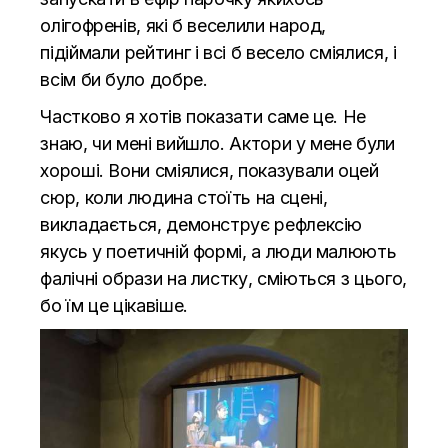
олігофренів, які б веселили народ,
підіймали рейтинг і всі б весело сміялися, і
всім би було добре.
Частково я хотів показати саме це. Не
знаю, чи мені вийшло. Актори у мене були
хороші. Вони сміялися, показували оцей
сюр, коли людина стоїть на сцені,
викладається, демонструє рефлексію
якусь у поетичній формі, а люди малюють
фалічні образи на листку, сміються з цього,
бо їм це цікавіше.