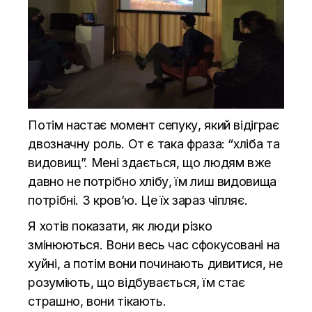
Потім настає момент сепуку, який відіграє
двозначну роль. От є така фраза: “хліба та
видовищ”. Мені здається, що людям вже
давно не потрібно хлібу, їм лиш видовища
потрібні. З кров’ю. Це їх зараз чіпляє.
Я хотів показати, як люди різко
змінюються. Вони весь час сфокусовані на
хуйні, а потім вони починають дивитися, не
розуміють, що відбувається, їм стає
страшно, вони тікають.