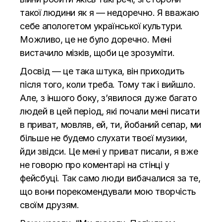
такої людини як я — недоречно. Я вважаю
себе апологетом української культури.
Можливо, це не було доречно. Мені
вистачило мізків, щоби це зрозуміти.
Досвід — це така штука, він приходить
після того, коли треба. Тому так і вийшло.
Але, з іншого боку, з’явилося дуже багато
людей в цей період, які почали мені писати
в приват, мовляв, ей, ти, йобаний сепар, ми
більше не будемо слухати твоєї музики,
йди звідси. Це мені у приват писали, я вже
не говорю про коментарі на стінці у
фейсбуці. Так само люди вибачалися за те,
що вони порекомендували мою творчість
своїм друзям.