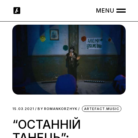
Skip
to
the
content
15.03.2021
BY
ROMANKORZHYK
ARTEFACT.MUSIC
“ОСТАННІЙ
ТАНЕЦЬ”: