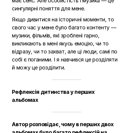
має сенс. Але особистість і музика — це
сингулярні поняття для мене.
Якщо дивитися на історичні моменти, то
свого час у мене було багато контенту —
музики, фільмів, які зроблені гарно,
викликають в мені якусь емоцію, чи то
відразу, чи то захват, але ці люди, самі по
собі є поганими. І я навчився це розділяти
й можу це розділити.
Рефлексія дитинства у перших
альбомах
Автор розповідає, чому в перших двох
альбомах було багато рефлексій на