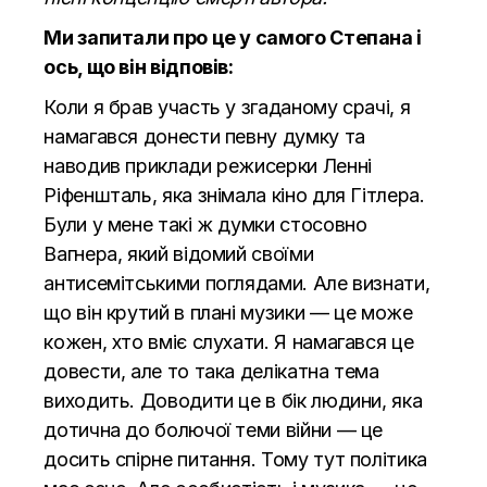
Ми запитали про це у самого Степана і
ось, що він відповів:
Коли я брав участь у згаданому срачі, я
намагався донести певну думку та
наводив приклади режисерки Ленні
Ріфеншталь, яка знімала кіно для Гітлера.
Були у мене такі ж думки стосовно
Вагнера, який відомий своїми
антисемітськими поглядами. Але визнати,
що він крутий в плані музики — це може
кожен, хто вміє слухати. Я намагався це
довести, але то така делікатна тема
виходить. Доводити це в бік людини, яка
дотична до болючої теми війни — це
досить спірне питання. Тому тут політика