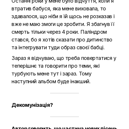
Останні роки у мене було відчуття, коли я
втратив бабуся, яка мене виховала, то
здавалося, що ніби я їй щось не розказав і
вже не маю змоги це зробити. Я збагнув її
смерть тільки через 4 роки. Паліндром
стався, бо я хотів сказати про дитинство
та інтегрувати туди образ своєї бабці.
Зараз я відчуваю, що треба повертатися у
теперішнє та говорити про теми, які
турбують мене тут і зараз. Тому
наступний альбом буде інакший.
Декомунізація?
Автор говорить, що частина нових пісень