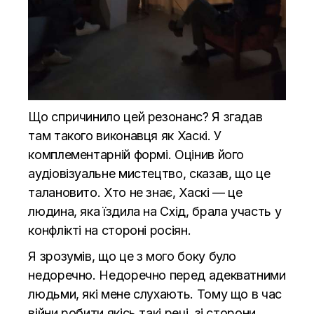
Що спричинило цей резонанс? Я згадав
там такого виконавця як Хаскі. У
комплементарній формі. Оцінив його
аудіовізуальне мистецтво, сказав, що це
талановито. Хто не знає, Хаскі — це
людина, яка їздила на Схід, брала участь у
конфлікті на стороні росіян.
Я зрозумів, що це з мого боку було
недоречно. Недоречно перед адекватними
людьми, які мене слухають. Тому що в час
війни робити якісь такі речі, зі сторони