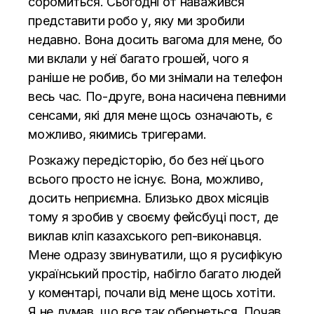
соромиться. Сьогодні от наважився
представити
робо
у, яку ми зробили
недавно. Вона досить вагома для мене, бо
ми вклали у неї багато грошей, чого я
раніше не робив, бо ми знімали на телефон
весь час. По-друге, вона насичена певними
сенсами, які для мене щось означають, є
можливо, якимись тригерами.
Розкажу передісторію, бо без неї цього
всього просто не існує. Вона, можливо,
досить неприємна. Близько двох місяців
тому я зробив у своєму фейсбуці пост, де
виклав кліп казахського реп-виконавця.
Мене одразу звинуватили, що я русифікую
український простір, набігло багато людей
у коментарі, почали від мене щось хотіти.
Я не думав, що все так обернеться. Почав