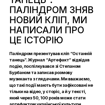
ПАЛІНДРОМ ЗНЯВ
НОВИЙ КЛІП, МИ
НАПИСАЛИ ПРО
ЦЕ ІСТОРІЮ
Паліндром презентував кліп “Останній
танець”. Журнал “Артефакт” відвідав
подію, поспілкувався зі Степаном
Бурбаном та записав розмову
музиканта з глядачами. Ми вважаємо,
що такі події мають бути зафіксовані не
тільки на відео, у
сторіс
, а й у тексті,
який через 50, 100 років може стати
артефактом української культури.