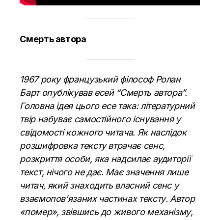
Смерть автора
1967 року французький філософ Ролан
Барт опублікував есей “Смерть автора”.
Головна ідея цього есе така: літературний
твір набуває самостійного існування у
свідомості кожного читача. Як наслідок
розшифровка тексту втрачає сенс,
розкриття особи, яка надсилає аудиторії
текст, нічого не дає. Має значення лише
читач, який знаходить власний сенс у
взаємопов’язаних частинах тексту. Автор
«помер», звівшись до живого механізму,