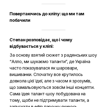
Повертаючись до кліпу: що ми там
побачили
Степан розповідає, що і чому
відбувається у кліпі:
За основу взятий сюжет з радянських шоу
“Алло, ми шукаємо таланти”, де Україна
часто показувалася як шаровари,
вишиванки. Спочатку все крутилось
довкола цієї ідеї, але з часом я зрозумів,
що замальовуються зовсім інші концепти.
Сама ідея талант-шоу побудована на
тому, щоби не підтримувати таланти, а
запускати в ефір парочку якихось