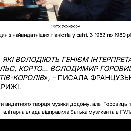
Фото: Укрінформ
дин з найвидатніших піаністів у світі. З 1962 по 1989
 ЯКІ ВОЛОДІЮТЬ ГЕНІЄМ ІНТЕРПРЕТАЦ
АЛЬС, КОРТО… ВОЛОДИМИР ГОРОВИЦ
ТІВ-КОРОЛІВ
»
, –
ПИСАЛА ФРАНЦУЗЬК
РИЖІ.
и видатного творця музики додому, але Горовиць п
оталітарна влада відправила батька музиканта в ГУЛ