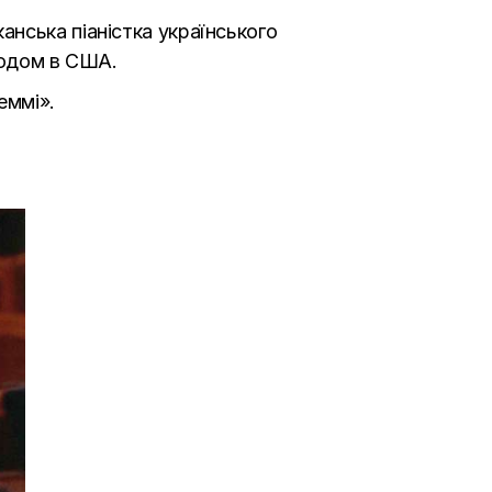
нська піаністка українського
згодом в США.
еммі».