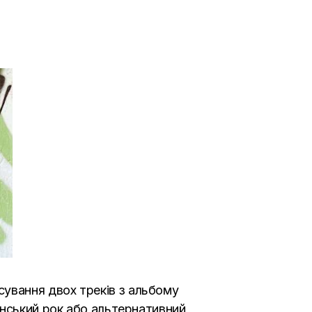
ування двох треків з альбому
инський рок або альтернативний