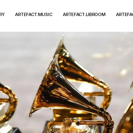
RY
ARTEFACT.MUSIC
ARTEFACT.LIBROOM
ARTEFA
Виконавці
Книги
Альбоми
Письменники
Концерти
Події
тя