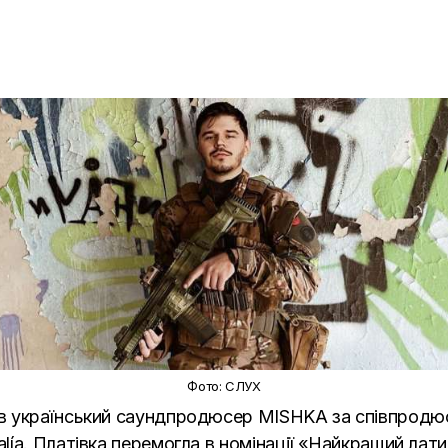
Фото: СЛУХ
в український саундпродюсер MISHKA за співпродюс
ía. Платівка перемогла в номінації «Найкращий лат