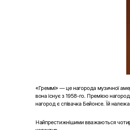
«
Греммі» — це нагорода музичної амер
вона існує з 1958-го. Премією нагоро
нагород є співачка Бейонсе. Їй належ
Найпрестижнішими вважаються чотири 