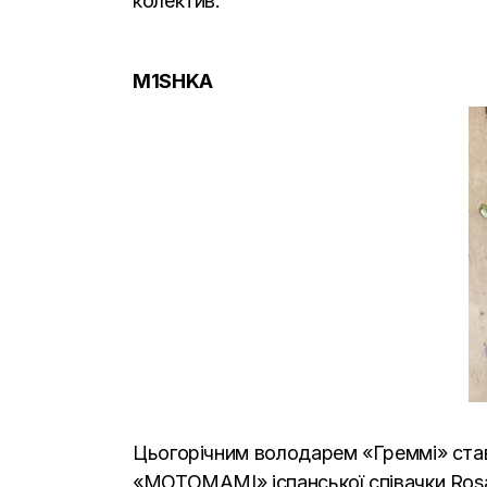
колектив.
M1SHKA
Цьогорічним володарем
«
Греммі» ста
«MOTOMAMI» іспанської співачки Rosal