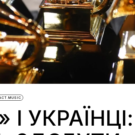
ACT.MUSIC
 І УКРАЇНЦІ