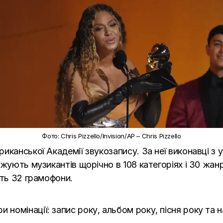
Фото: Chris Pizzello/Invision/AP – Chris Pizzello
иканської Академії звукозапису. За неї виконавці з 
джують музикантів щорічно в 108 категоріях і 30 жан
ать 32 грамофони.
номінації: запис року, альбом року, пісня року та 