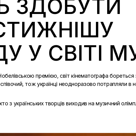
Ь ЗДОБУТИ
СТИЖНІШУ
У У СВІТІ 
обелівською премією, світ кінематографа бореться
співочий, тож українці неодноразово потрапляли в н
хто з українських творців виходив на музичний олімп