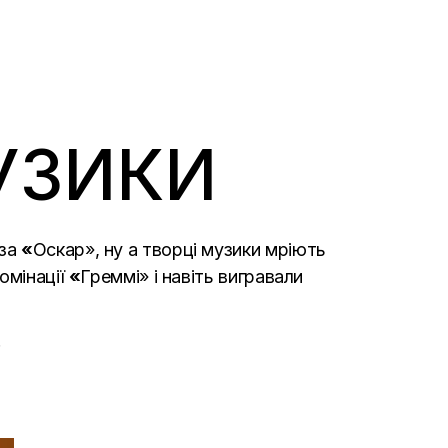
МУЗИКИ
 за
«
Оскар», ну а творці музики мріють
омінації
«
Греммі» і навіть вигравали
.