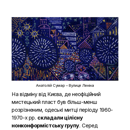
Анатолій Сумар – Вулиця Леніна
На відміну від Києва, де неофіційний
мистецький пласт був більш-менш
розрізненим, одеські митці періоду 1960-
1970-х рр.
складали цілісну
нонконформістську групу
. Серед