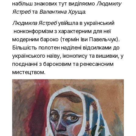
набільш знакових тут виділяємо
Людмилу
Ястреб
та
Валентина Хруща
.
Людмила Ястреб
увійшла в український
нонконформізм з характерним для неї
модерним бароко (термін Іви Павельчук).
Більшість полотен наділені відсилками до
українського наїву, іконопису та вишивки, у
поєднанні з бароковим та ренесансним
мистецтвом.