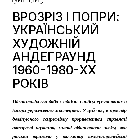
МИСТЕЦТВО
ВРОЗРІЗ І ПОПРИ:
УКРАЇНСЬКИЙ
ХУДОЖНІЙ
АНДЕГРАУНД
1960-1980-ХХ
РОКІВ
Післясталінська доба є однією з найсуперечливіших в
історії українського мистецтва. У цей час, в простір
домінуючого соцреалізму прориваються справжні
авторські шукання, митці відкривають завісу, яка
роками тримала у таємниці західноєвропейські