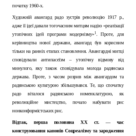
початку 1960-х.
Художній авангард радо зустрів революцію 1917 р.,
адже її ідеї давали тогочасним митцям надію «реалізації
1
утопічних ідей програми модернізму»
. Проте, для
керівництва нової держави, авангард був корисним
тільки на ранніх етапах становлення. Авангардні митці
сповідували антипасеїзм – утопічну відмову від
минулого, яку також сповідувала молода радянська
держава. Проте, з часом розрив між авангардом та
радянською культурою збільшувався. Те, що спочатку
радо віталося радянською номенклатурою, як
революційне мистецтво, почало набувати рис
нонконформістських рис.
Відтак, перша половина ХХ ст.
—
час
конструювання канонів Соцреалізму та зародження