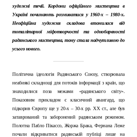
художні течії. Кордони офіційного мистецтва в
Україні починають розмиватися у 1960-х – 1980-х.
Неофіційна художня складова втомилася від
тоталітарної міфотворчості та однобарвності
радянського мистецтва, тому стала надчутливою до
усього нового.
Політична ідеологія Радянського Союзу, створювала
неабиякі складнощі для потоків інформації з країн, що
знаходилися поза межами «радянського світу».
Показови
м прикладом є
класичний авангард, що
підкорив Європу
щ
е у 20-х – 30-х рр. ХХ ст
.
, але був
затаврований та заборонений радянським режимом.
Полотна Пабло Пікассо, Жоржа Брака, Фернана Леже
почали відкриватися радянській публіці лише на