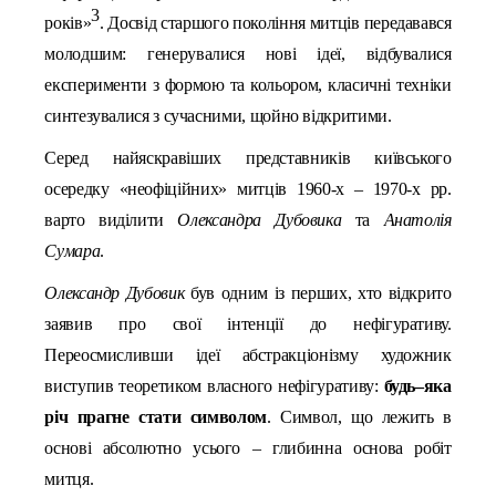
3
років»
. Досвід старшого покоління митців передавався
молодшим: генерувалися нові ідеї, відбувалися
експерименти з формою та кольором, класичні техніки
синтезувалися з сучасними, щойно відкритими.
Серед найяскравіших представників київського
осередку «неофіційних» митців 1960-х – 1970-х рр.
варто виділити
Олександра Дубовика
та
Анатолія
Сумара
.
Олександр Дубовик
був о
дним із перших, хто відкрито
заявив про свої інтенції до нефігуративу.
П
ереосмисливши ідеї абстракціонізму художник
виступив теоретиком власного нефігуративу
:
будь
–
яка
річ прагне стати символом
. Символ
, що
лежить в
основі абсолютно усього – глибинн
а
основ
а робіт
митця.