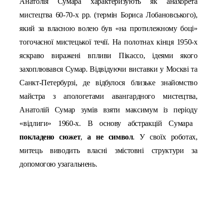
Анатолія Сумара характеризують як анахорета
мистецтва 60-70-х рр. (термін Бориса Лобановського),
який за власною волею був «на протилежному боці»
тогочасної мистецької течії.
На полотнах кінця 1950-х
яскраво в
иражені
впливи Пікассо, ідеями якого
захоплювався Сумар.
В
ідвід
уючи
виставки у Москві та
Санкт-Петербурзі, де відбулося близьке знайомство
майстра з апологетами авангардного мистецтва
,
Анатолій Сумар
зумів взяти
максимум
із
періоду
«
в
ідлиги» 1960-х.
В основу абстракцій Сумара
покладено сюжет
,
а не символ
.
У своїх роботах,
м
итець виводить власні змістовні структури
з
а
допомогою узагальнень.