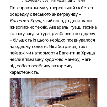
Людмила Ястреб – Ранкова пташка (1976)
По-справжньому універсальний майстер
осередку одеського андеграунду –
Валентин Хрущ
, який володів десятками
живописних технік. Акварель, гуаш, техніка
колажу, скульптура, різьблення по дереву
– більшість із цього нерідко поєднувалося
на одному полотні. Як абстракції, так і
пейзажі чи натюрморти Валентина Хруща
несли впізнавану художню манеру, мали
під собою особливу авторську
харáктерність.