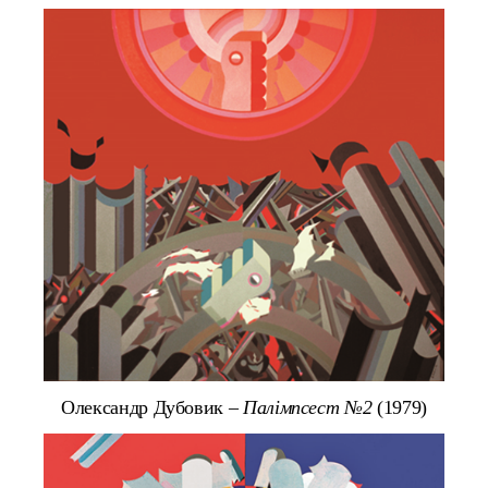
Олександр Дубовик –
Палімпсест №2
(1979)