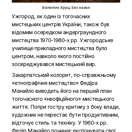
Валентин Хрущ. Без назви
Ужгород, як один із тогочасних
мистецьких центрів України, також був
відомим осередком андерграундного
мистецтва 1970-1980-х рр. Ужгородське
училище прикладного мистецтва було
центром, навколо якого постійно
зосереджувався мистецький вир.
Закарпатський колорит, по-справжньому
«етнографічне мистецтво» Федіра
Манайло виводить його на перший план
тогочасного «неофіційного» мистецького
життя. Попри гостру критику з боку влади,
художник не перестає бути продуктивним,
відточує стиль та техніку. У 1960-х рр.
Федір Манайло починає експонувати свої