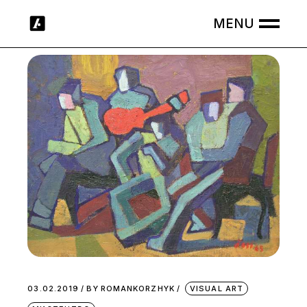
Skip
to
the
content
03.02.2019
BY
ROMANKORZHYK
VISUAL ART