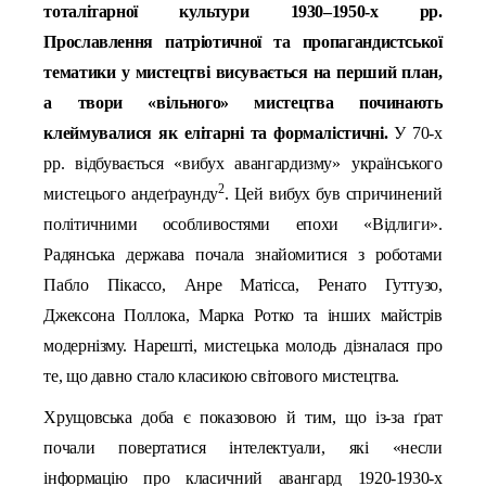
тоталітарної культури 1930–1950-х рр.
Прославлення патріотичної та пропагандистської
тематики у мистецтві висувається на перший план,
а твори «вільного» мистецтва починають
клеймувалися як елітарні та формалістичні.
У
70-х
рр. відбув
ається
«вибух авангардизму» українсько
го
2
мистец
ього
андеґраунду
.
Цей вибух був спричинений
політичними особливостями
епох
и
«
В
ідлиги»
.
Радянська держава почала знайомитися з роботами
Пабло Пікассо, Анре Матісса, Ренато Гуттузо,
Джексона Поллока, Марка Ротко та інших майстрів
модернізму. Н
арешті
, мистецька
молодь
дізналася про
те, що давно стало класикою світового мистецтва
.
Хрущовська доба є показовою й тим, що із-за ґрат
почали повертатися інтелектуали, які «несли
інформацію про класичний авангард 1920-1930-х