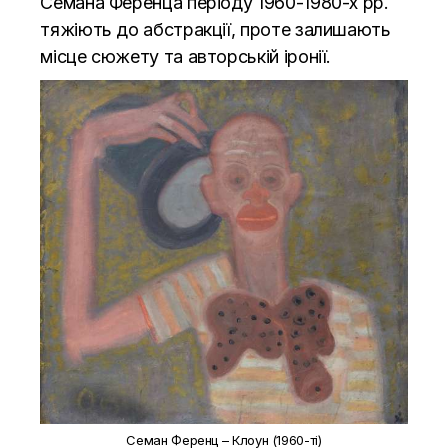
Семана Ференца періоду 1960-1980-х рр.
тяжіють до абстракції, проте залишають
місце сюжету та авторській іронії.
Семан Ференц – Клоун (1960-ті)