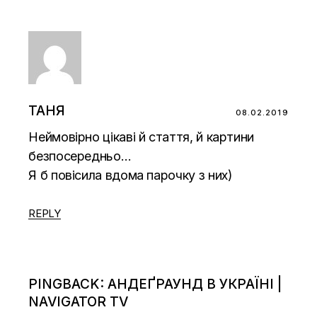
ТАНЯ
08.02.2019
Неймовірно цікаві й стаття, й картини
безпосередньо…
Я б повісила вдома парочку з них)
REPLY
PINGBACK:
АНДЕҐРАУНД В УКРАЇНІ |
NAVIGATOR TV