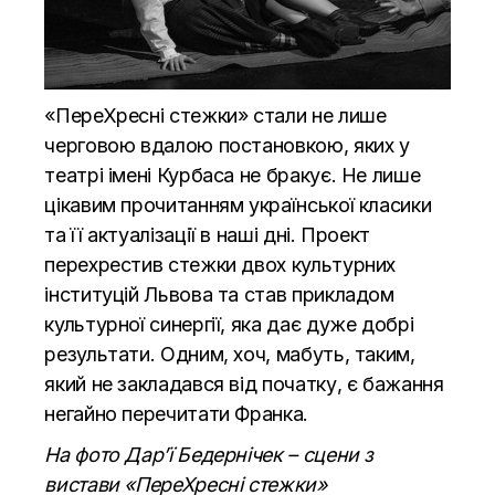
«ПереХресні стежки» стали не лише
черговою вдалою постановкою, яких у
театрі імені Курбаса не бракує. Не лише
цікавим прочитанням української класики
та її актуалізації в наші дні. Проект
перехрестив стежки двох культурних
інституцій Львова та став прикладом
культурної синергії, яка дає дуже добрі
результати. Одним, хоч, мабуть, таким,
який не закладався від початку, є бажання
негайно перечитати Франка.
На фото Дар’ї Бедернічек – сцени з
вистави «ПереХресні стежки»