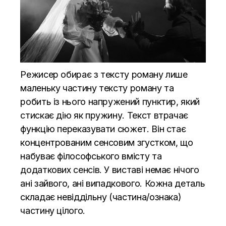
Режисер обирає з тексту роману лише
маленьку частину тексту роману та
робить із нього напружений пунктир, який
стискає дію як пружину. Текст втрачає
функцію переказувати сюжет. Він стає
концентрованим сенсовим згустком, що
набуває філософського вмісту та
додаткових сенсів. У виставі немає нічого
ані зайвого, ані випадкового. Кожна деталь
складає невіддільну (частина/ознака)
частину цілого.