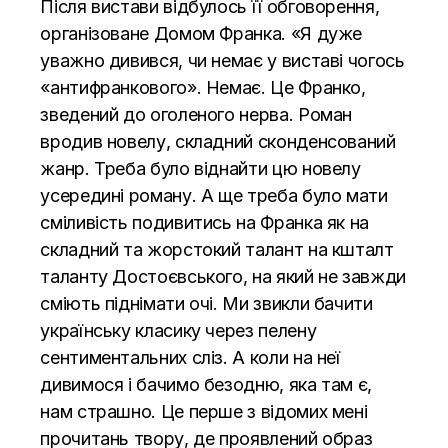
Після вистави відбулось її обговорення,
організоване Домом Франка. «Я дуже
уважно дивився, чи немає у виставі чогось
«антифранкового». Немає. Це Франко,
зведений до оголеного нерва. Роман
вродив новелу, складний сконденсований
жанр. Треба було віднайти цю новелу
усередині роману. А ще треба було мати
сміливість подивитись на Франка як на
складний та жорстокий талант на кшталт
таланту Достоєвського, на який не завжди
сміють піднімати очі. Ми звикли бачити
українську класику через пелену
сентиментальних сліз. А коли на неї
дивимося і бачимо безодню, яка там є,
нам страшно. Це перше з відомих мені
прочитань твору, де проявлений образ