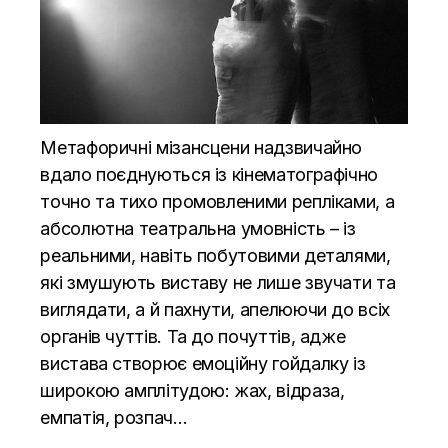
Метафоричні мізансцени надзвичайно
вдало поєднуються із кінематографічно
точно та тихо промовленими репліками, а
абсолютна театральна умовність – із
реальними, навіть побутовими деталями,
які змушують виставу не лише звучати та
виглядати, а й пахнути, апелюючи до всіх
органів чуттів. Та до почуттів, адже
вистава створює емоційну гойдалку із
широкою амплітудою: жах, відраза,
емпатія, розпач…