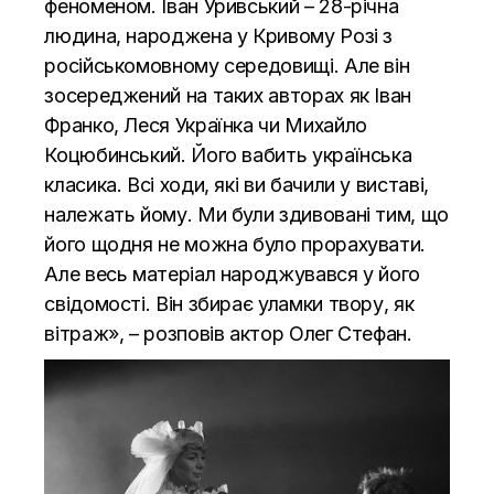
феноменом. Іван Уривський – 28-річна
людина, народжена у Кривому Розі з
російськомовному середовищі. Але він
зосереджений на таких авторах як Іван
Франко, Леся Українка чи Михайло
Коцюбинський. Його вабить українська
класика. Всі ходи, які ви бачили у виставі,
належать йому. Ми були здивовані тим, що
його щодня не можна було прорахувати.
Але весь матеріал народжувався у його
свідомості. Він збирає уламки твору, як
вітраж», – розповів актор Олег Стефан.