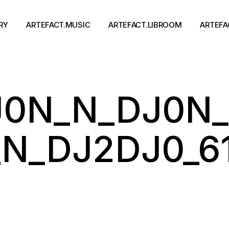
RY
ARTEFACT.MUSIC
ARTEFACT.LIBROOM
ARTEFA
Виконавці
Книги
J0N_N_DJ0N_
Альбоми
Письменники
Концерти
Події
тя
_N_DJ2DJ0_6