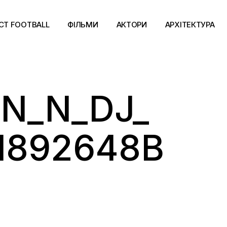
CT FOOTBALL
ФІЛЬМИ
АКТОРИ
АРХІТЕКТУРА
N_N_DJ_
1892648B