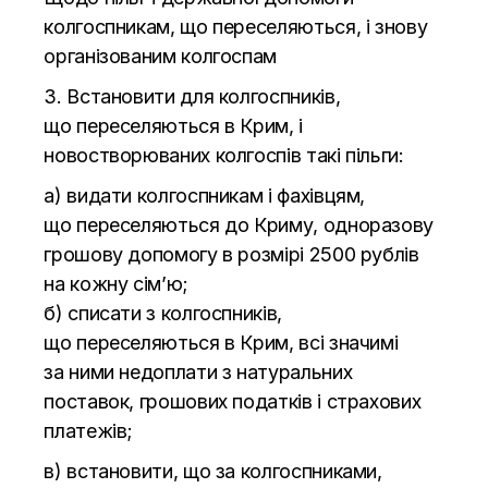
колгоспникам, що
переселяються, і знову
організованим колгоспам
3. Встановити для колгоспників,
що
переселяються в
Крим, і
новостворюваних колгоспів такі пільги:
а) видати колгоспникам і фахівцям,
що
переселяються до
Криму, одноразову
грошову допомогу в
розмірі 2500
рублів
на
кожну сім’ю;
б) списати з
колгоспників,
що
переселяються в
Крим, всі значимі
за
ними недоплати з
натуральних
поставок, грошових податків і страхових
платежів;
в) встановити, що
за
колгоспниками,