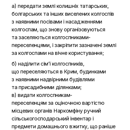
а) передати землі колишніх татарських,
болгарських та
інших виселених колгоспів
з
наявними посівами і насадженнями
колгоспам, що
знову організовуються
та
заселяються
колгоспниками-
переселенцями
, і закріпити зазначені землі
за
колгоспами на
вічне користування;
б) наділити сім’ї колгоспників,
що
переселяються в
Крим, будинками
з
наявними надвірними будівлями
та
присадибними ділянками;
в) видати
колгоспникам-
переселенцям
за
оціночною вартістю
місцевих органів Наркомфіну ручний
сільськогосподарський інвентар і
предмети домашнього вжитку, що
раніше