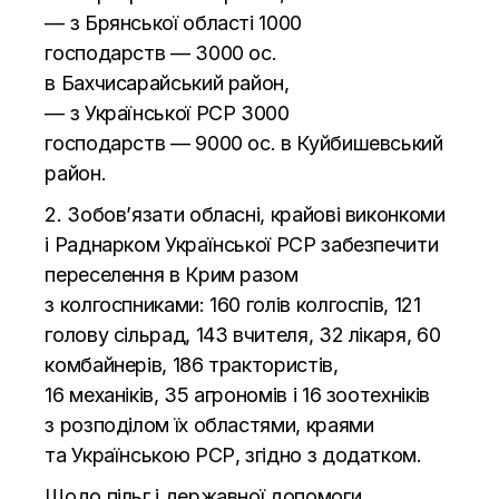
—
з
Брянської області 1000
господарств
—
3000 ос.
в
Бахчисарайський район,
—
з
Української РСР 3000
господарств
—
9000 ос. в
Куйбишевський
район.
2. Зобов’язати обласні, крайові виконкоми
і Раднарком Української РСР забезпечити
переселення в
Крим разом
з
колгоспниками: 160 голів колгоспів, 121
голову сільрад, 143 вчителя, 32 лікаря, 60
комбайнерів, 186 трактористів,
16
механіків, 35 агрономів і 16 зоотехніків
з
розподілом їх областями, краями
та
Українською РСР, згідно з
додатком.
Щодо пільг і державної допомоги