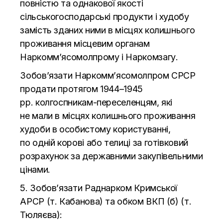
повністю та
однакової якості
сільськогосподарські продукти і худобу
замість зданих ними в
місцях колишнього
проживання місцевим органам
Наркомм
’
ясомолпрому і Наркомзагу.
Зобов’язати Наркомм
’
ясомолпром СРСР
продати протягом 1944
–
1945
рр.
колгоспникам-переселенцям
, які
не
мали в
місцях колишнього проживання
худоби в
особистому користуванні,
по
одній корові або телиці за
готівковий
розрахунок за
державними закупівельними
цінами.
5. Зобов’язати Раднарком Кримської
АРСР (т. Кабанова) та
обком ВКП (б) (т.
Тюляєва):