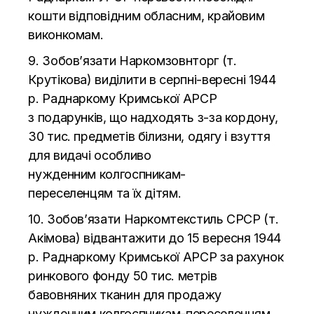
кошти відповідним обласним, крайовим
виконкомам.
9. Зобов’язати Наркомзовнторг (т.
Крутікова) виділити в
серпні-вересні
1944
р. Раднаркому Кримської АРСР
з
подарунків, що
надходять
з-за
кордону,
30 тис. предметів білизни, одягу і взуття
для видачі особливо
нужденним
колгоспникам-
переселенцям
та
їх дітям.
10. Зобов’язати Наркомтекстиль СРСР (т.
Акімова) відвантажити до
15 вересня 1944
р. Раднаркому Кримської АРСР за
рахунок
ринкового фонду 50 тис. метрів
бавовняних тканин для продажу
нужденним
колгоспникам-переселенцям
.