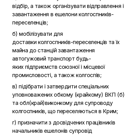
відбір, а
також організувати відправлення і
завантаження в
ешелони
колгоспників-
переселенців
;
б) мобілізувати для
доставки
колгоспників-переселенців
та
їх
майна до
станцій завантаження
автогужовий транспорт
будь-
яких
підприємств союзної і місцевої
промисловості, а
також колгоспів;
в) підібрати і затвердити спеціальних
уповноважених обкому (крайкому) ВКП (б)
та
обл(край)виконкому для супроводу
колгоспників, що
переселяються в
Крим;
г) призначити з
досвідчених працівників
начальників ешелонів супровід