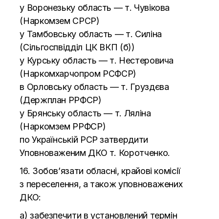
у
Воронезьку область
—
т. Чувікова
(Наркомзем СРСР)
у
Тамбовську область
—
т. Силіна
(Сільгоспвідділ ЦК
ВКП (б))
у
Курську область
—
т. Нестеровича
(Наркомхарчопром PCФCP)
в
Орловську область
—
т. Груздєва
(Держплан РРФСР)
у
Брянську область
—
т. Ляліна
(Наркомзем РРФСР)
по
Українській РСР затвердити
Уповноваженим ДКО т. Коротченко.
16. Зобов’язати обласні, крайові комісії
з
переселення, а
також уповноважених
ДКО:
а) забезпечити в
установлений термін