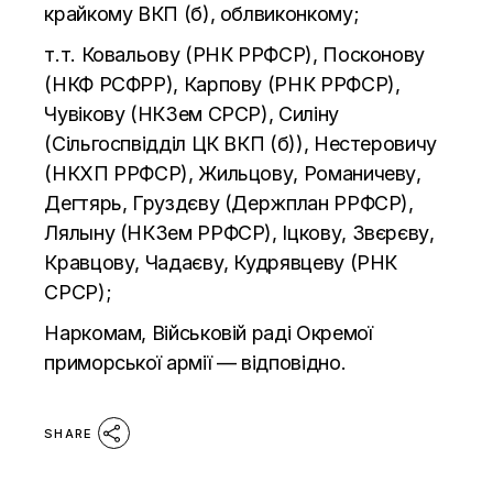
крайкому ВКП (б), облвиконкому;
т.т. Ковальову (РНК РРФСР), Посконову
(НКФ РСФРР), Карпову (РНК РРФСР),
Чувікову (НКЗем СРСР), Силіну
(Сільгоспвідділ ЦК
ВКП (б)), Нестеровичу
(НКХП РРФСР), Жильцову, Романичеву,
Дегтярь, Груздєву (Держплан РРФСР),
Лялыну (НКЗем РРФСР), Іцкову, Звєрєву,
Кравцову, Чадаєву, Кудрявцеву (РНК
СРСР);
Наркомам, Військовій раді Окремої
приморської армії
—
відповідно.
SHARE