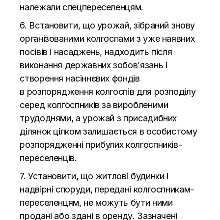
належали спецпереселенцям.
6. Встановити, що
урожай, зібраний знову
організованими колгоспами з
уже наявних
посівів і насаджень, надходить після
виконання державних зобов’язань і
створення насіннєвих фондів
в
розпорядження колгоспів для розподілу
серед колгоспників за
виробленими
трудоднями, а
урожай з
присадибних
ділянок цілком залишається в
особистому
розпорядженні прибулих
колгоспників-
переселенців
.
7. Установити, що
житлові будинки і
надвірні споруди, передані
колгоспникам-
переселенцям
, не
можуть бути ними
продані або здані в
оренду. Зазначені