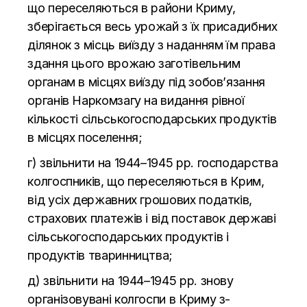
що
переселяються в
райони Криму,
зберігається весь урожай з
їх присадибних
ділянок з
місць виїзду з
наданням їм права
здання цього врожаю заготівельним
органам в
місцях виїзду під зобов’язання
органів Наркомзагу на
видання рівної
кількості сільськогосподарських продуктів
в
місцях поселення;
г) звільнити на
1944
–
1945 рр. господарства
колгоспників, що
переселяються в
Крим,
від усіх державних грошових податків,
страхових платежів і від поставок державі
сільськогосподарських продуктів і
продуктів тваринництва;
д) звільнити на
1944
–
1945 рр. знову
організовувані колгоспи в
Криму
з-