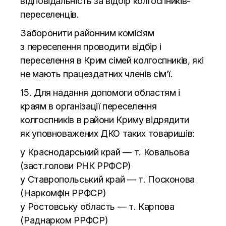
відповідальність за
відбір
колгоспників-
переселенців
.
Заборонити районним комісіям
з
переселення проводити відбір і
переселення в
Крим сімей колгоспників, які
не
мають працездатних членів сім’ї.
15. Для надання допомоги областям і
краям в
організації переселення
колгоспників в
райони Криму відрядити
як
уповноважених ДКО таких товаришів:
у
Краснодарський край
—
т. Ковальова
(заст.голови РНК РРФСР)
у
Ставропольський край
—
т. Посконова
(Наркомфін РРФСР)
у
Ростовську область
—
т. Карпова
(Раднарком РРФСР)