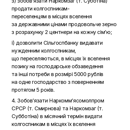
з) зобов’язати Наркомзаг (т. Суботіна)
продати
колгоспникам-
переселенцям
в
місцях вселення
за
державними цінами продовольче зерно
з
розрахунку 2 центнери на
кожну сім’ю;
і) дозволити Сільгоспбанку видавати
нужденним колгоспникам,
що
переселяються, в
місцях їх вселення
позику на
господарське обзаведення
та
інші потреби в
розмірі 5000
рублів
на
одне господарство з
поверненням
протягом 5 років.
4. Зобов’язати Наркомм
’
ясомолпром
СРСР (т. Смирнова) та
Наркомзаг (т.
Субботіна) в
місячний термін видати
колгоспникам в
місцях їх вселення