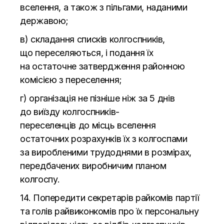
вселення, а
також з
пільгами, наданими
державою;
в) складання списків колгоспників,
що
переселяються, і подання їх
на
остаточне затвердження районною
комісією з
переселення;
г) організація не
пізніше ніж за
5 днів
до
виїзду
колгоспників-
переселенців
до
місць вселення
остаточних розрахунків їх з
колгоспами
за
виробленими трудоднями в
розмірах,
передбачених виробничим планом
колгоспу.
14. Попередити секретарів райкомів партії
та
голів райвиконкомів про їх персональну