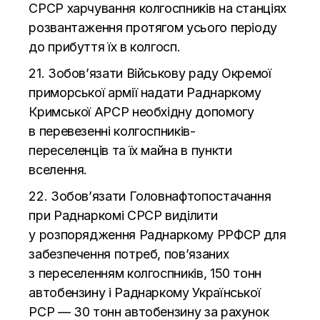
СРСР харчування колгоспників на
станціях
розвантаження протягом усього періоду
до
прибуття їх в
колгосп.
21. Зобов’язати Військову раду Окремої
приморської армії надати Раднаркому
Кримської АРСР необхідну допомогу
в
перевезенні
колгоспників-
переселенців
та
їх майна в
пункти
вселення.
22. Зобов’язати Головнафтопостачання
при Раднаркомі СРСР виділити
у
розпорядження Раднаркому РРФСР для
забезпечення потреб, пов’язаних
з
переселенням колгоспників, 150 тонн
автобензину і Раднаркому Української
РСР
—
30 тонн автобензину за
рахунок