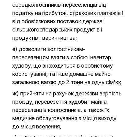
серед
колгоспників-переселенців
від
податку на
прибуток, страхових платежів і
від обов’язкових поставок державі
сільськогосподарських продуктів і
продуктів тваринництва;
е) дозволити
колгоспникам-
переселенцям
взяти з
собою інвентар,
худобу, що
знаходиться в
особистому
користуванні, та
інше домашнє майно
загальною вагою до
2 тонн на
одну сім’ю;
ж) прийняти на
рахунок держави вартість
проїзду, перевезення худоби і майна
переселенців колгоспників, а
також їх
медичне обслуговування з
місця виходу
до
місця вселення;