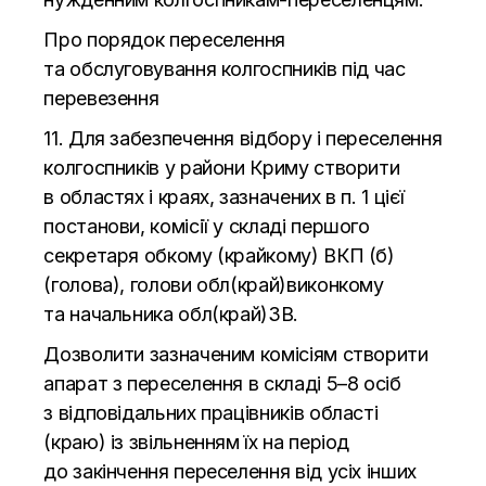
Про порядок переселення
та
обслуговування колгоспників під час
перевезення
11. Для забезпечення відбору і переселення
колгоспників у
райони Криму створити
в
областях і краях, зазначених в
п. 1 цієї
постанови, комісії у
складі першого
секретаря обкому (крайкому) ВКП (б)
(голова), голови обл(край)виконкому
та
начальника обл(край)ЗВ.
Дозволити зазначеним комісіям створити
апарат з
переселення в
складі 5
–
8 осіб
з
відповідальних працівників області
(краю) із звільненням їх на
період
до
закінчення переселення від усіх інших