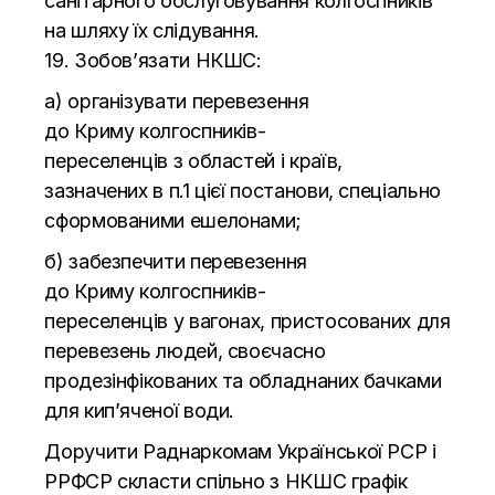
санітарного обслуговування колгоспників
на
шляху їх слідування.
19. Зобов’язати HКШC:
а) організувати перевезення
до
Криму
колгоспників-
переселенців
з
областей і країв,
зазначених в
п.1 цієї постанови, спеціально
сформованими ешелонами;
б) забезпечити перевезення
до
Криму
колгоспників-
переселенців
у
вагонах, пристосованих для
перевезень людей, своєчасно
продезінфікованих та
обладнаних бачками
для кип’яченої води.
Доручити Раднаркомам Української РСР і
РРФСР скласти спільно з
HКШC графік