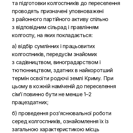
та
підготовки колгоспників до
переселення
проводять призначені уповноважені
з
районного партійного активу спільно
з
відповідним сільрад і правлінням
колгоспу, на
яких покладається:
а) відбір сумлінних і працьовитих
колгоспників, передусім знайомих
з
садівництвом, виноградарством і
тютюнництвом, здатних в
найкоротший
термін освоїти родючі землі Криму. При
цьому в
кожній наміченій до
переселення
сім’ї повинно бути не
менше 1
–
2
працездатних;
б) проведення роз’яснювальної роботи
серед колгоспників, ознайомлення їх із
загальною характеристикою місць