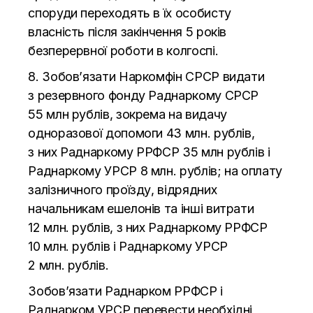
споруди переходять в
їх особисту
власність після закінчення 5 років
безперервної роботи в
колгоспі.
8. Зобов’язати Наркомфін СРСР видати
з
резервного фонду Раднаркому СРСР
55
млн
рублів, зокрема на
видачу
одноразової допомоги 43
млн.
рублів,
з
них Раднаркому РРФСР 35
млн
рублів і
Раднаркому УРСР 8
млн.
рублів; на
оплату
залізничного проїзду, відрядних
начальникам ешелонів та
інші витрати
12
млн.
рублів, з
них Раднаркому РРФСР
10
млн.
рублів і Раднаркому УРСР
2
млн.
рублів.
Зобов’язати Раднарком РРФСР і
Раднарком УРСР перевести необхідні