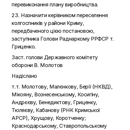
перевиконання плану виробництва.
23. Назначити керівником переселення
колгоспників у
райони Криму,
передбаченого цією постановою,
заступника Голови Раднаркому РРФСР т.
Гриценко.
Заст. голови Державного комітету
оборони В. Молотов
Надіслано
т.т. Молотову, Малєнкову, Берії (НКВД),
Мікояну, Вознесенському, Косигіну,
Андрєєву, Бенедиктову, Гриценку,
Тюляєву, Кабанову (РНК Кримської
АРСР), Хрущову, Коротченку;
Краснодарському, Ставропольському