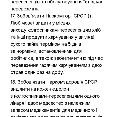
переселенців та
обслуговування їх під час
перевезення.
17. Зобов’язати Наркомторг СРСР (т.
Любімова) видати у
місцях
виходу
колгоспникам-переселенцям
хліб
та
інші продукти харчування у
вигляді
сухого пайка терміном на
5 днів
за
нормами, встановленими для
робітників, а
також забезпечити їх під час
перевезення гарячим харчуванням з
двох
страв один раз на
добу.
18. Зобов’язати Наркомздоров’я
СРСР
виділити на
кожен ешелон
з
колгоспниками-переселенцями
одного
лікаря і двох медсестер з
належним
запасом медикаментів для медичного і