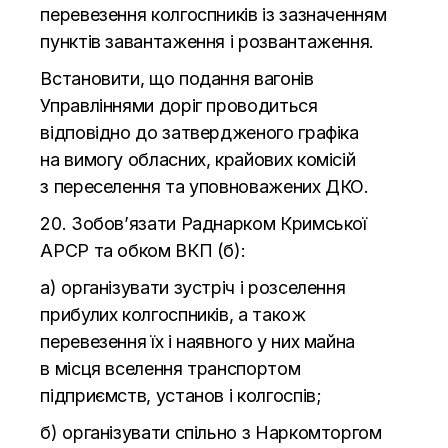
перевезення колгоспників із зазначенням
пунктів завантаження і розвантаження.
Встановити, що
подання вагонів
Управліннями доріг проводиться
відповідно до
затвердженого графіка
на
вимогу обласних, крайових комісій
з
переселення та
уповноважених ДКО.
20. Зобов’язати Раднарком Кримської
АРСР та
обком ВКП (б):
а) організувати зустріч і розселення
прибулих колгоспників, а
також
перевезення їх і наявного у
них майна
в
місця вселення транспортом
підприємств, установ і колгоспів;
б) організувати спільно з
Наркомторгом