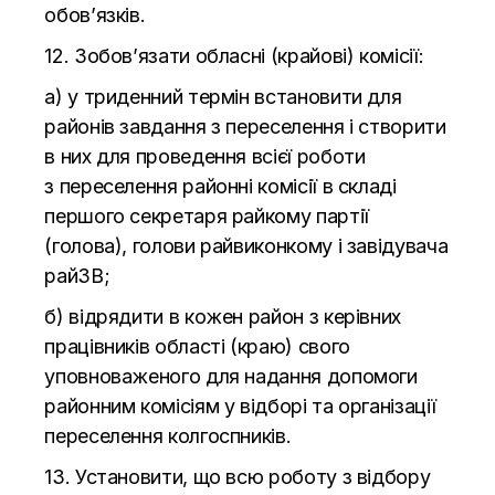
обов’язків.
12. Зобов’язати обласні (крайові) комісії:
а) у
триденний термін встановити для
районів завдання з
переселення і створити
в
них для проведення всієї роботи
з
переселення районні комісії в
складі
першого секретаря райкому партії
(голова), голови райвиконкому і завідувача
райЗВ;
б) відрядити в
кожен район з
керівних
працівників області (краю) свого
уповноваженого для надання допомоги
районним комісіям у
відборі та
організації
переселення колгоспників.
13. Установити, що
всю роботу з
відбору