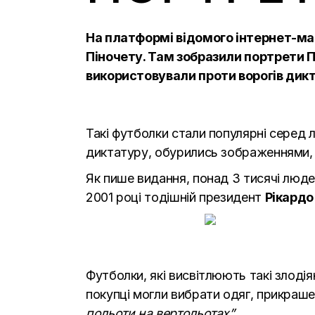
На платформі відомого інтернет-ма
Піночету. Там зобразили портрети П
використовували проти ворогів дик
Такі футболки стали популярні серед 
диктатуру, обурились зображеннями,
Як пише видання, понад 3 тисячі люде
2001 році тодішній президент
Рікардо
Футболки, які висвітлюють такі злоді
покупці могли вибрати одяг, прикраш
польоти на вертольотах”
.