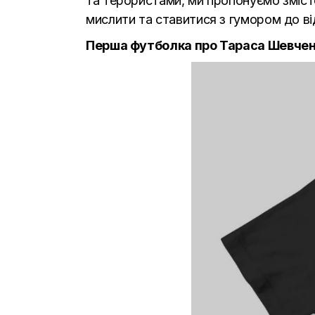
та терористами, ми пропонуємо змістов
мислити та ставитися з гумором до від
Перша футболка про Тараса Шевченка