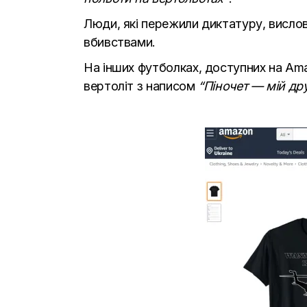
Люди, які пережили диктатуру, висло
вбивствами.
На інших футболках, доступних на Ama
вертоліт з написом
“Піночет — мій дру