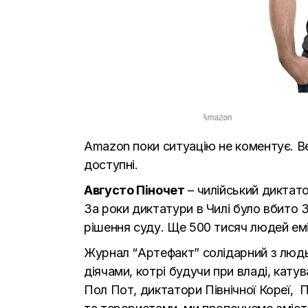
Amazon поки ситуацію не коментує. Ве
доступні.
Августо Піночет
– чилійський диктатор
За роки диктатури в Чилі було вбито 
рішення суду. Ще 500 тисяч людей емі
Журнал “Артефакт” солідарний з людь
діячами, котрі будучи при владі, кату
Пол Пот, диктатори Північної Кореї, П