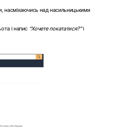
ки, насміхаючись над насильницькими
ьота і напис
“Хочете покататися?”
і