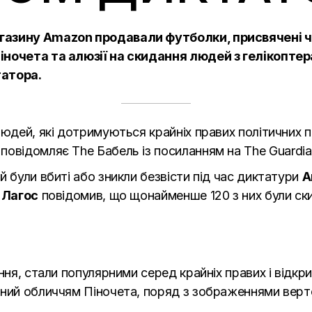
газину Amazon продавали футболки, присвячені 
іночета та алюзії на скидання людей з гелікоптер
татора.
людей, які дотримуються крайніх правих політичних п
 повідомляє
The Бабель
із посиланням на
The Guardi
й були вбиті або зникли безвісти під час диктатури
А
 Лагос
повідомив, що щонайменше 120 з них були скин
яння, стали популярними серед крайніх правих і відк
ений обличчям Піночета, поряд з зображеннями верт