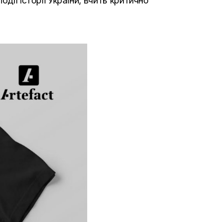
дії історії України, вчить критично