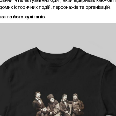
ний інтелектуальний одяг, який відкриває ключові по
омих історичних подій, персонажів та організацій.
 та його хуліганів.