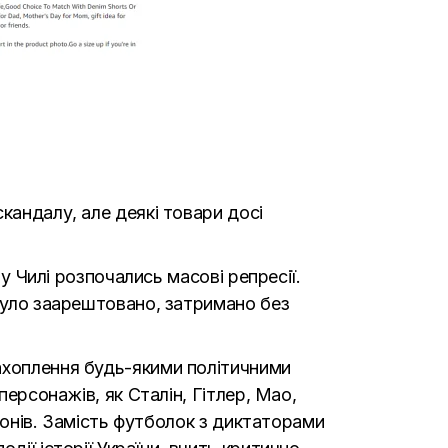
кандалу, але деякі товари досі
 у Чилі розпочались масові репресії.
 було заарештовано, затримано без
ахоплення будь-якими політичними
персонажів, як Сталін, Гітлер, Мао,
ьйонів. Замість футболок з диктаторами