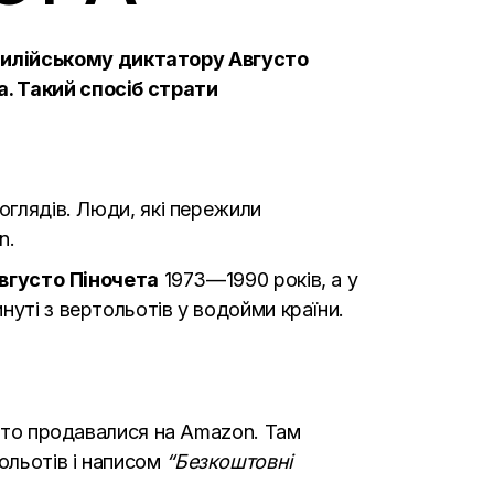
чилійському диктатору Августо
а. Такий спосіб страти
оглядів. Люди, які пережили
an
.
вгусто
Піночета
1973—1990 років, а у
уті з вертольотів у водойми країни.
рито продавалися на Amazon. Там
ольотів і написом
“Безкоштовні