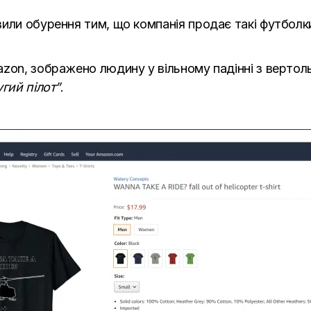
вили обурення тим, що компанія продає такі футбол
zon, зображено людину у вільному падінні з вертол
гий пілот”
.