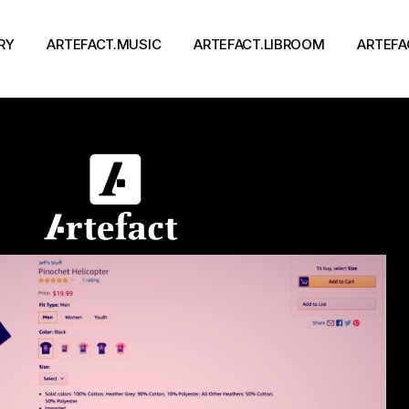
RY
ARTEFACT.MUSIC
ARTEFACT.LIBROOM
ARTEFA
Виконавці
Книги
Альбоми
Письменники
Концерти
Події
тя