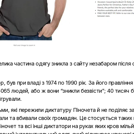
лика частина одягу зникла з сайту незабаром після с
, був при владі з 1974 по 1990 рік. За його правління
3065 людей, або ж вони “зникли безвісти”; 40 тисяч
грували.
ми, які пережили диктатуру Піночета й не поділяє з
вали та вбивали своїх громадян. Це стосується таких 
іночет та всі інші диктатори на руках яких кров міл