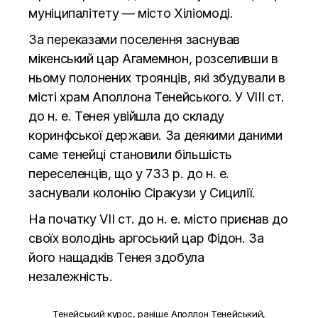
муніципалітету — місто Хіліомоді.
За переказами поселення заснував
мікенський цар Агамемнон, розселивши в
ньому полонених троянців, які збудували в
місті храм Аполлона Тенейського. У VIII ст.
до н. е. Тенея увійшла до складу
коринфської держави. За деякими даними
саме тенейці становили більшість
переселенців, що у 733 р. до н. е.
заснували колонію Сіракузи у Сицилії.
На початку VII ст. до н. е. місто приєнав до
своїх володінь аргоський цар Фідон. За
його нащадків Тенея здобула
незалежність.
Тенейський курос, раніше Аполлон Тенейський,