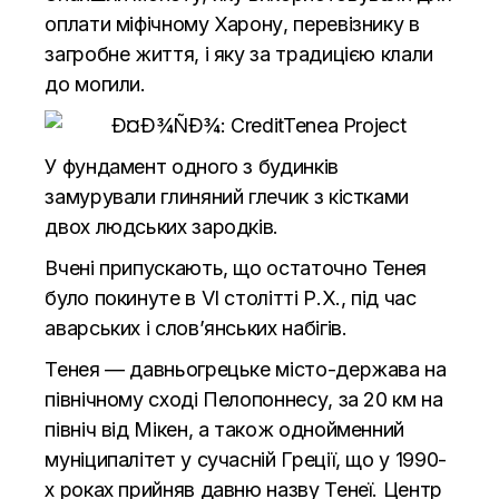
оплати міфічному Харону, перевізнику в
загробне життя, і яку за традицією клали
до могили.
У фундамент одного з будинків
замурували глиняний глечик з кістками
двох людських зародків.
Вчені припускають, що остаточно Тенея
було покинуте в VI столітті Р.Х., під час
аварських і слов’янських набігів.
Тенея — давньогрецьке місто-держава на
північному сході Пелопоннесу, за 20 км на
північ від Мікен, а також однойменний
муніципалітет у сучасній Греції, що у 1990-
х роках прийняв давню назву Тенеї. Центр