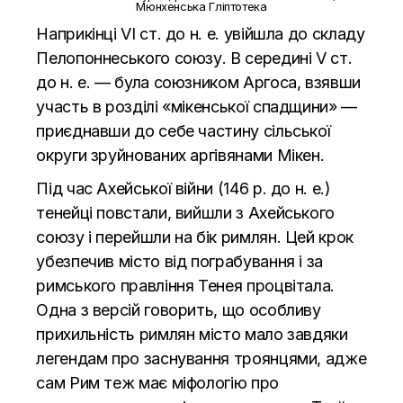
Мюнхенська Гліптотека
Наприкінці VI ст. до н. е. увійшла до складу
Пелопоннеського союзу. В середині V ст.
до н. е. — була союзником Аргоса, взявши
участь в розділі «мікенської спадщини» —
приєднавши до себе частину сільської
округи зруйнованих аргівянами Мікен.
Під час Ахейської війни (146 р. до н. е.)
тенейці повстали, вийшли з Ахейського
союзу і перейшли на бік римлян. Цей крок
убезпечив місто від пограбування і за
римського правління Тенея процвітала.
Одна з версій говорить, що особливу
прихильність римлян місто мало завдяки
легендам про заснування троянцями, адже
сам Рим теж має міфологію про