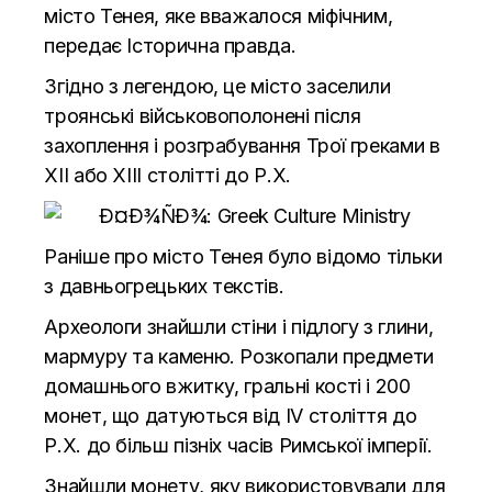
місто Тенея, яке вважалося міфічним,
передає
Історична правда.
Згідно з легендою, це місто заселили
троянські військовополонені після
захоплення і розграбування Трої греками в
XII або XIII столітті до Р.Х.
Раніше про місто Тенея було відомо тільки
з давньогрецьких текстів.
Археологи знайшли стіни і підлогу з глини,
мармуру та каменю. Розкопали предмети
домашнього вжитку, гральні кості і 200
монет, що датуються від IV століття до
Р.Х. до більш пізніх часів Римської імперії.
Знайшли монету, яку використовували для