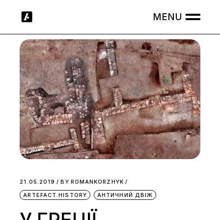
Skip
to
the
content
21.05.2019
BY
ROMANKORZHYK
ARTEFACT.HISTORY
АНТИЧНИЙ ДВІЖ
У ГРЕЦІЇ