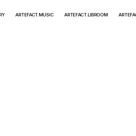
RY
ARTEFACT.MUSIC
ARTEFACT.LIBROOM
ARTEFA
Виконавці
Книги
Альбоми
Письменники
Концерти
Події
тя