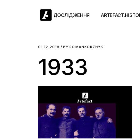
Skip
to
the
ДОСЛІДЖЕННЯ
ARTEFACT.HISTO
content
Античний двіж
01.12.2019
BY
ROMANKORZHYK
1933
Такі середні віки
Ранній модерн
Довге ХІХ століт
Новітні історії