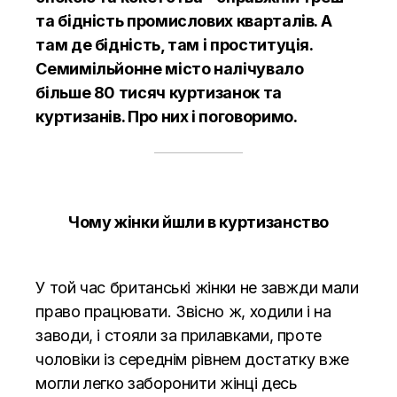
та бідність промислових кварталів. А
там де бідність, там і проституція.
Семимільйонне місто налічувало
більше 80 тисяч куртизанок та
куртизанів. Про них і поговоримо.
Чому жінки йшли в куртизанство
У той час британські жінки не завжди мали
право працювати. Звісно ж, ходили і на
заводи, і стояли за прилавками, проте
чоловіки із середнім рівнем достатку вже
могли легко заборонити жінці десь