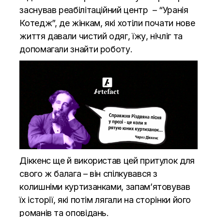
заснував реабілітаційний центр – “Уранія
Котедж”, де жінкам, які хотіли почати нове
життя давали чистий одяг, їжу, нічліг та
допомагали знайти роботу.
Діккенс ще й використав цей притулок для
свого ж балага – він спілкувався з
колишніми куртизанками, запам’ятовував
їх історії, які потім лягали на сторінки його
романів та оповідань.