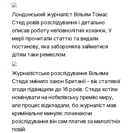
Лондонський журналіст Вільям Томас
Стед ровів розслідування і детально
описав роботу неповнолітніх коханок. У
мерії прочитали статтю та видали
постанову, яка забороняла займатися
дітям таки ремеслом.
Журналістське розслідування Вільяма
Стеда змінило закон Британії – вік статевої
згоди підвищили до 16 років. Стеда хотіли
номінувати на нобелівську премію миру,
але процес відкладали, бо журналіст мав
кримінальне минуле: починаючи
розслідування він сам платив за малолітніх
повій.