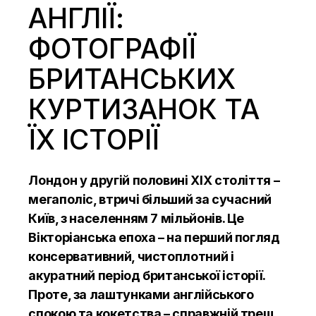
АНГЛІЇ:
ФОТОГРАФІЇ
БРИТАНСЬКИХ
КУРТИЗАНОК ТА
ЇХ ІСТОРІЇ
Лондон у другій половині ХІХ століття –
мегаполіс, втричі більший за сучасний
Київ, з населенням 7 мільйонів. Це
Вікторіанська епоха – на перший погляд
консервативний, чистоплотний і
акуратний період британської історії.
Проте, за лаштунками англійського
спокою та кокетства – справжній треш