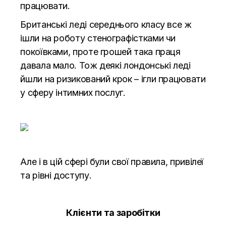
працювати.
Британські леді середнього класу все ж
ішли на роботу стенографістками чи
покоївками, проте грошей така праця
давала мало. Тож деякі лондонські леді
йшли на ризикований крок – ігли працювати
у сферу інтимних послуг.
Але і в цій сфері були свої правила, привілеї
та рівні доступу.
Клієнти та заробітки