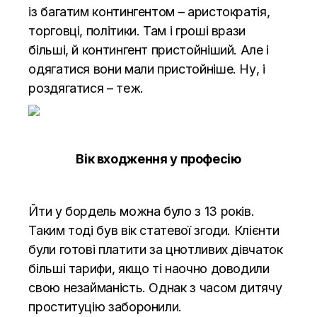
із багатим контингентом – аристократія,
торговці, політики. Там і гроші врази
більші, й контингент пристойніший. Але і
одягатися вони мали пристойніше. Ну, і
роздягатися – теж.
Вік входження у професію
Йти у бордель можна було з 13 років.
Таким тоді був вік статевої згоди. Клієнти
були готові платити за цнотливих дівчаток
більші тарифи, якщо ті наочно доводили
свою незайманість. Однак з часом дитячу
проституцію заборонили.