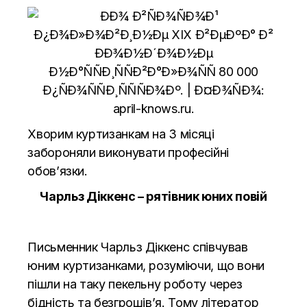
Хворим куртизанкам на 3 місяці
забороняли виконувати професійні
обов’язки.
Чарльз Діккенс – рятівник юних повій
Письменник Чарльз Діккенс співчував
юним куртизанками, розуміючи, що вони
пішли на таку пекельну роботу через
бідність та безгрошів’я. Тому літератор