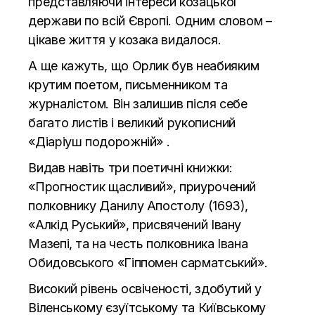
представляючи інтереси козацької
держави по всій Європі. Одним словом –
цікаве життя у козака видалося.
А ще кажуть, що Орлик був неабияким
крутим поетом, письменником та
журналістом. Він залишив після себе
багато листів і великий рукописний
«Діаріуш подорожній» .
Видав навіть три поетичні книжки:
«Прогностик щасливий», приурочений
полковнику Данилу Апостолу (1693),
«Алкід Руський», присвячений Івану
Мазепі, та на честь полковника Івана
Обидовського «Гіппомен сарматський».
Високий рівень освіченості, здобутий у
Віленському єзуїтському та Київському