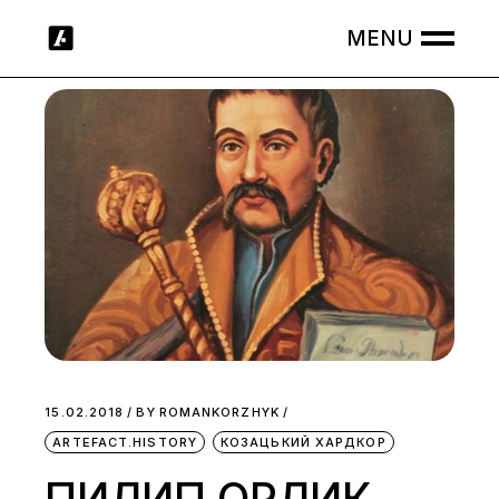
Skip
to
the
content
15.02.2018
BY
ROMANKORZHYK
ARTEFACT.HISTORY
КОЗАЦЬКИЙ ХАРДКОР
ПИЛИП ОРЛИК.