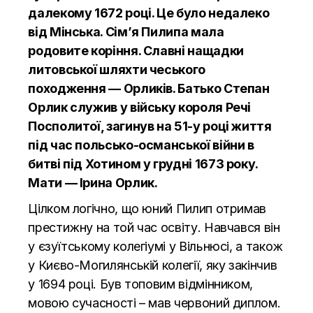
далекому 1672 році. Це було недалеко
від Мінська. Сім’я Пилипа мала
родовите коріння. Славні нащадки
литовської шляхти чеського
походження — Орликів. Батько Степан
Орлик служив у війську короля Речі
Посполитої, загинув на 51-у році життя
під час польсько-османської війни в
битві під Хотином у грудні 1673 року.
Мати — Ірина Орлик.
Цілком логічно, що юний Пилип отримав
престижну на той час освіту. Навчався він
у єзуїтському колегіумі у Вільнюсі, а також
у Києво-Могилянській колегії, яку закінчив
у 1694 році. Був топовим відмінником,
мовою сучасності – мав червоний диплом.