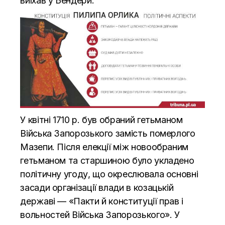
виїхав у Бендери.
У квітні 1710 р. був обраний гетьманом
Війська Запорозького замість померлого
Мазепи. Після елекції між новообраним
гетьманом та старшиною було укладено
політичну угоду, що окреслювала основні
засади організації влади в козацькій
державі — «Пакти й конституції прав і
вольностей Війська Запорозького». У