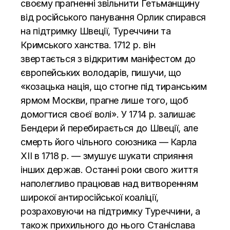
своєму прагненні звільнити Гетьманщину
від російського панування Орлик спирався
на підтримку Швеції, Туреччини та
Кримського ханства. 1712 р. він
звертається з відкритим маніфестом до
європейських володарів, пишучи, що
«козацька нація, що стогне під тиранським
ярмом Москви, прагне лише того, щоб
домогтися своєї волі». У 1714 р. залишає
Бендери й перебирається до Швеції, але
смерть його чільного союзника — Карла
ХІІ в 1718 р. — змушує шукати сприяння
інших держав. Останні роки свого життя
наполегливо працював над витворенням
широкої антиросійської коаліції,
розраховуючи на підтримку Туреччини, а
також прихильного до нього Станіслава