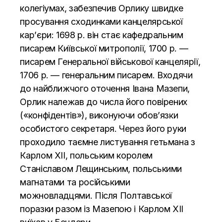
колегіумах, забезпечив Орлику швидке
просування сходинками канцелярської
кар’єри: 1698 р. він стає кафедральним
писарем Київської митрополії, 1700 р. —
писарем Генеральної військової канцелярії,
1706 р. — генеральним писарем. Входячи
до найближчого оточення Івана Мазепи,
Орлик належав до числа його повірених
(«конфідентів»), виконуючи обов’язки
особистого секретаря. Через його руки
проходило таємне листування гетьмана з
Карлом ХІІ, польським королем
Станіславом Лещинським, польськими
магнатами та російськими
можновладцями. Після Полтавської
поразки разом із Мазепою і Карлом ХІІ