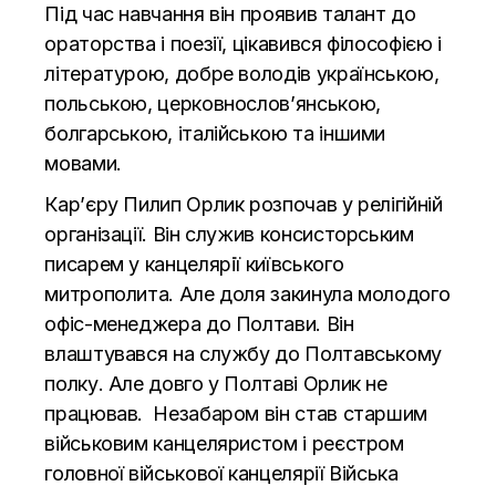
Під час навчання він проявив талант до
ораторства і поезії, цікавився філософією і
літературою, добре володів українською,
польською, церковнослов’янською,
болгарською, італійською та іншими
мовами.
Кар’єру Пилип Орлик розпочав у релігійній
організації. Він служив консисторським
писарем у канцелярії київського
митрополита. Але доля закинула молодого
офіс-менеджера до Полтави. Він
влаштувався на службу до Полтавському
полку. Але довго у Полтаві Орлик не
працював. Незабаром він став старшим
військовим канцеляристом і реєстром
головної військової канцелярії Війська