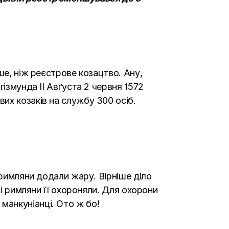
ше, ніж реєстрове козацтво. Ану,
ізмунда II Авґуста 2 червня 1572
их козаків на службу 300 осіб.
 римляни додали жару. Вірніше діло
 і римляни її охороняли. Для охорони
манкуніанці. Ото ж бо!