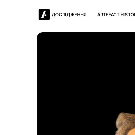
Skip
to
the
ДОСЛІДЖЕННЯ
ARTEFACT.HISTO
content
Античний двіж
Такі середні віки
Ранній модерн
Довге ХІХ століт
Новітні історії