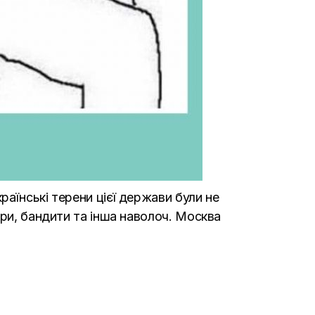
аїнські терени цієї держави були не
ари, бандити та інша наволоч. Москва