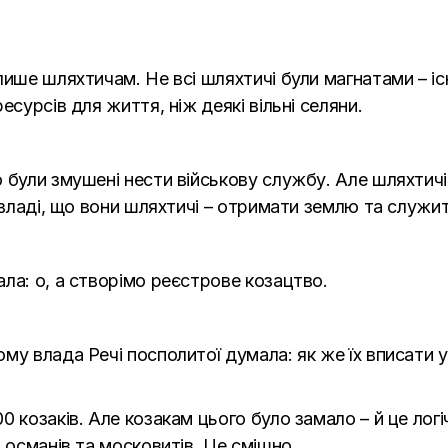
лише шляхтичам. Не всі шляхтичі були магнатами – 
есурсів для життя, ніж деякі вільні селяни.
о були змушені нести військову службу. Але шляхти
 владі, що вони шляхтичі – отримати землю та служити
ла: о, а створімо реєстрове козацтво.
му влада Речі посполитої думала: як же їх вписати 
 козаків. Але козакам цього було замало – й це логі
, османів та московитів. Це смішно…