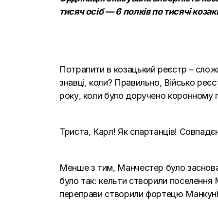
тисяч осіб — 6 полків по тисячі коза
Потрапити в козацький реєстр – сложн
знавці, коли? Правильно, Військо реєс
року, коли було доручено коронному г
Триста, Карл! Як спартанців! Совпадєн
Менше з тим, Манчестер було заснован
було так: кельти створили поселення М
переправи створили фортецю Манкуніа