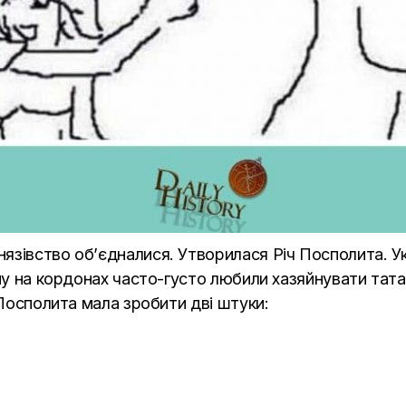
зівство об’єдналися. Утворилася Річ Посполита. Укр
ому на кордонах часто-густо любили хазяйнувати тат
 Посполита мала зробити дві штуки: