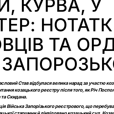
, КУРВА, У
ЕР: НОТАТК
ВЦІВ ТА ОР
 ЗАПОРОЗЬ
ловий Став відбулася велика нарад за участю козак
итання козацького реєстру після того, як Річ Пос
 та Скидана.
ія Війська Запорізького реєстрового, що перебува
ацької старшини й ліквідовано козацький суд. Коз