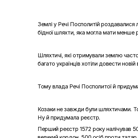
Землі у Речі Посполитій роздавалися 
бідної шляхти, яка могла мати менше р
Шляхтичі, які отримували землю част
багато українців хотіли довести новій
Тому влада Речі Посполитої й придума
Козаки не завжди були шляхтичами. То
Ну й придумала реєстр.
Перший реєстр 1572 року налічував 500
великий кордон, 500 осіб проти татар