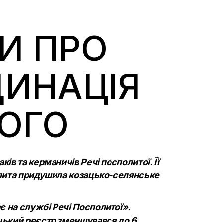
И ПРО
ДИНАЦІЯ
КОГО
ів та керманичів Речі посполитої. Її
полита придушила козацько-селянське
є на службі Речі Посполитої».
ацький реєстр зменшувався до 6