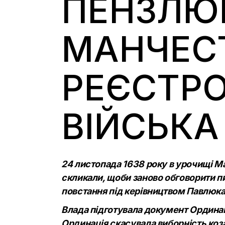
ПЕНЗЛЮЙ
МАНЧЕСТ
РЕЄСТРО
ВІЙСЬКА
24 листопада 1638 року в урочищі Мас
скликали, щоби заново обговорити п
повстання під керівництвом Павлюка
Влада підготувала документ Ординац
Ординація скасувала виборність коз