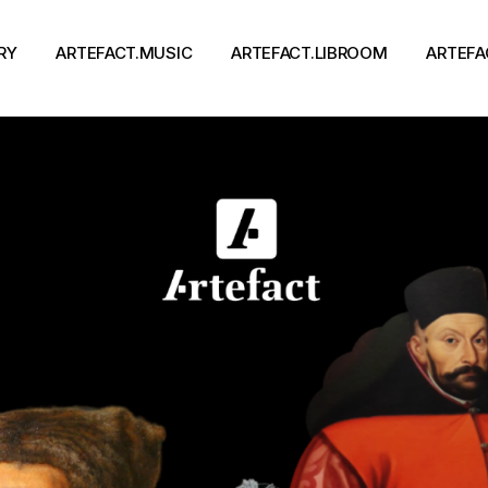
RY
ARTEFACT.MUSIC
ARTEFACT.LIBROOM
ARTEFA
Виконавці
Книги
Альбоми
Письменники
Концерти
Події
тя