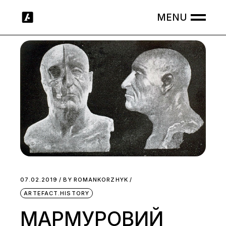
Skip
to
the
content
07.02.2019
BY
ROMANKORZHYK
ARTEFACT.HISTORY
МАРМУРОВИЙ