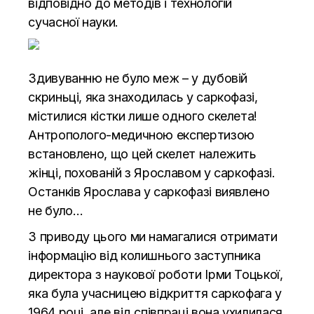
відповідно до методів і технологій
сучасної науки.
Здивуванню не було меж – у дубовій
скриньці, яка знаходилась у саркофазі,
містилися кістки лише одного скелета!
Антрополого-медичною експертизою
встановлено, що цей скелет належить
жінці, похованій з Ярославом у саркофазі.
Останків Ярослава у саркофазі виявлено
не було…
З приводу цього ми намагалися отримати
інформацію від колишнього заступника
директора з наукової роботи Ірми Тоцької,
яка була учасницею відкриття саркофага у
1964 році, але від співпраці вона ухилилася.