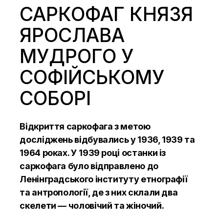
САРКОФАГ КНЯЗЯ
ЯРОСЛАВА
МУДРОГО У
СОФІЙСЬКОМУ
СОБОРІ
Відкриття саркофага з метою
досліджень відбувались у 1936, 1939 та
1964 роках. У 1939 році останки із
саркофага було відправлено до
Ленінградського інституту етнографії
та антропології, де з них склали два
скелети — чоловічий та жіночий.