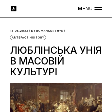
Skip
to
the
content
13.05.2023
BY
ROMANKORZHYK
ARTEFACT.HISTORY
ЛЮБЛІНСЬКА УНІЯ
В МАСОВІЙ
КУЛЬТУРІ