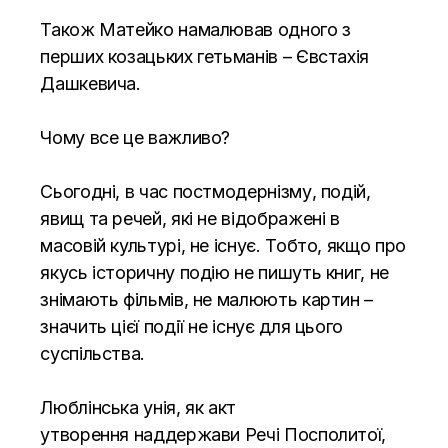
Також Матейко намалював одного з
перших козацьких гетьманів – Євстахія
Дашкевича.
Чому все це важливо?
Сьогодні, в час постмодернізму, подій,
явищ та речей, які не відображені в
масовій культурі, не існує. Тобто, якщо про
якусь історичну подію не пишуть книг, не
знімають фільмів, не малюють картин –
значить цієї події не існує для цього
суспільства.
Люблінська унія, як акт
утворення наддержави Речі Посполитої,