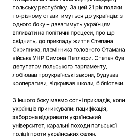
польську республіку. За цей 21 рік поляки
по-різному ставитимуться до українців: з
одного боку – даватимуть українцям
впливати на політичні процеси, про що
свідчить, до прикладу життя Степана
Скрипника, племінника головного Отамана
війська УНР Симона Петлюри. Степан був
депутатом польського парламенту,
лобіював проукраїнські закони, будував
кооперативи, відкривав школи, бібліотеки.
З іншого боку маємо сотні прикладів, коли
українців принижували: пацифікація,
заборона відкривати український
університет, каральні походи польської
поліції проти українських селян.