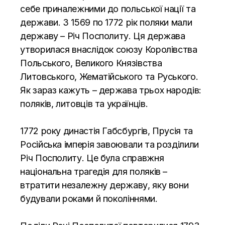
себе приналежними до польської нації та
держави. З 1569 по 1772 рік поляки мали
державу – Річ Посполиту. Ця держава
утворилася внаслідок союзу Королівства
Польського, Великого Князівства
Литовського, Жематійського та Руського.
Як зараз кажуть – держава трьох народів:
поляків, литовців та українців.
1772 року династія Габсбургів, Прусія та
Російська імперія завоювали та розділили
Річ Посполиту. Це була справжня
національна трагедія для поляків –
втратити незалежну державу, яку вони
будували роками й поколіннями.