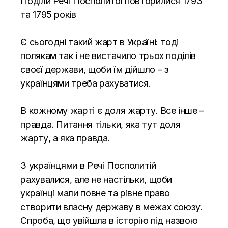
Поділи Речі Посполитої повторилися 1793
та 1795 років
Є сьогодні такий жарт в Україні: тоді
полякам так і не вистачило трьох поділів
своєї держави, щоби їм дійшло – з
українцями треба рахуватися.
В кожному жарті є доля жарту. Все інше –
правда. Питання тільки, яка тут доля
жарту, а яка правда.
З українцями в Речі Посполитій
рахувалися, але не настільки, щоби
українці мали повне та рівне право
створити власну державу в межах союзу.
Спроба, що увійшла в історію під назвою