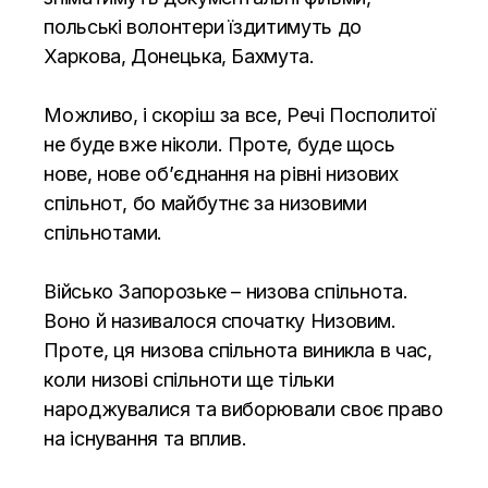
польські волонтери їздитимуть до
Харкова, Донецька, Бахмута.
Можливо, і скоріш за все, Речі Посполитої
не буде вже ніколи. Проте, буде щось
нове, нове об’єднання на рівні низових
спільнот, бо майбутнє за низовими
спільнотами.
Військо Запорозьке – низова спільнота.
Воно й називалося спочатку Низовим.
Проте, ця низова спільнота виникла в час,
коли низові спільноти ще тільки
народжувалися та виборювали своє право
на існування та вплив.