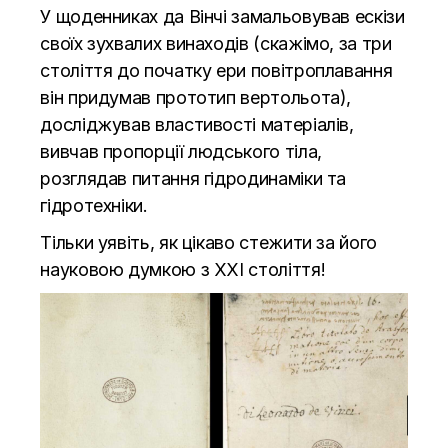
У щоденниках да Вінчі замальовував ескізи
своїх зухвалих винаходів (скажімо, за три
століття до початку ери повітроплавання
він придумав прототип вертольота),
досліджував властивості матеріалів,
вивчав пропорції людського тіла,
розглядав питання гідродинаміки та
гідротехніки.
Тільки уявіть, як цікаво стежити за його
науковою думкою з XXI століття!