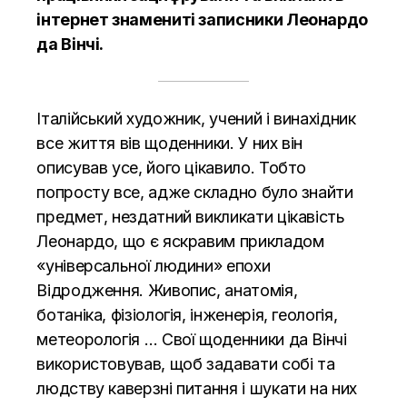
інтернет знамениті записники Леонардо
да Вінчі.
Італійський художник, учений і винахідник
все життя вів щоденники. У них він
описував усе, його цікавило. Тобто
попросту все, адже складно було знайти
предмет, нездатний викликати цікавість
Леонардо, що є яскравим прикладом
«універсальної людини» епохи
Відродження. Живопис, анатомія,
ботаніка, фізіологія, інженерія, геологія,
метеорологія … Свої щоденники да Вінчі
використовував, щоб задавати собі та
людству каверзні питання і шукати на них