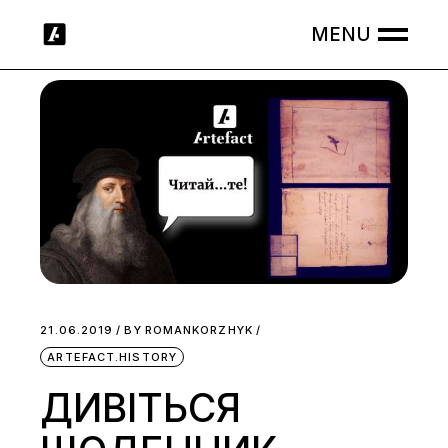
Skip
to
the
content
21.06.2019
BY
ROMANKORZHYK
ARTEFACT.HISTORY
ДИВІТЬСЯ