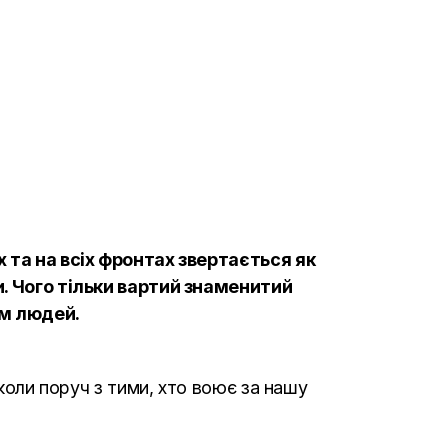
х та на всіх фронтах звертається як
и. Чого тільки вартий знаменитий
ям людей.
 коли поруч з тими, хто воює за нашу