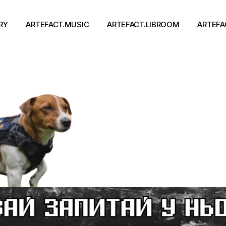
RY
ARTEFACT.MUSIC
ARTEFACT.LIBROOM
ARTEFA
Виконавці
Книги
Альбоми
Письменники
Концерти
Події
тя