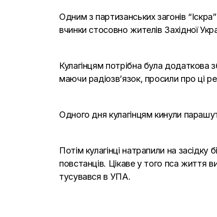
Одним з партизанських загонів “Іскра”
вчинки стосовно жителів Західної Укра
Кулагінцям потрібна була додаткова з
маючи радіозв’язок, просили про ці ре
Одного дня кулагінцям кинули парашу
Потім кулагінці натрапили на засідку 
повстанців. Цікаве у того пса життя 
тусувався в УПА.