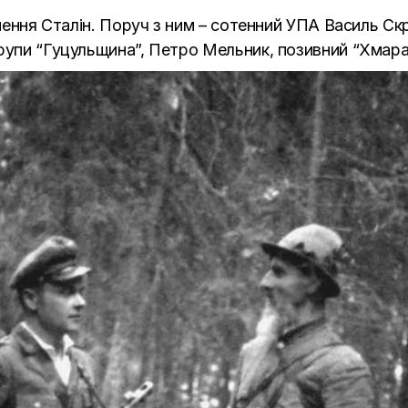
ймення Сталін. Поруч з ним – сотенний УПА Василь Скр
рупи “Гуцульщина”, Петро Мельник, позивний “Хмара