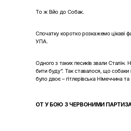
То ж Вйо до Собак.
Спочатку коротко розкажемо цікаві фак
УПА.
Одного з таких песиків звали Сталін. Н
бити буду”. Так ставалося, що собаки 
було двоє – гітлерівська Німеччина т
ОТ У БОЮ З ЧЕРВОНИМИ ПАРТИЗАН