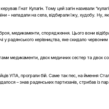
 керував Гнат Кулагін. Тому цей загін називали “кула
їни – нападали на села, відбирали їжу, худобу. Ну, я
броя, медикаменти, спорядження. Цього вони відібра
чі у радянського керівництва, яке скидало червоним 
тами медикаменти, двох медичних сестер та двох со
бійців УПА, програли бій. Саме так пес, на ймення Ста
видалося – знав радянських партизанів, стрибав із 