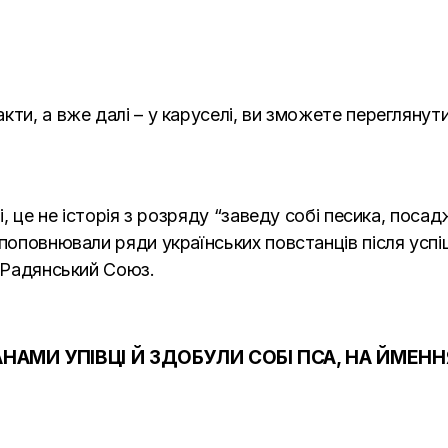
ти, а вже далі – у каруселі, ви зможете переглянути 
і, це не історія з розряду “заведу собі песика, поса
поповнювали ряди українських повстанців після успі
а Радянський Союз.
АМИ УПІВЦІ Й ЗДОБУЛИ СОБІ ПСА, НА ЙМЕННЯ