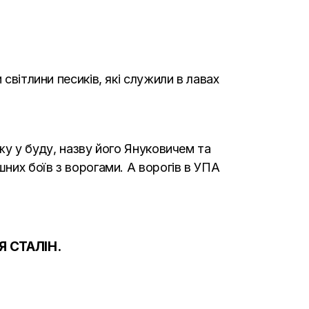
світлини песиків, які служили в лавах
джу у буду, назву його Януковичем та
шних боїв з ворогами. А ворогів в УПА
 СТАЛІН.