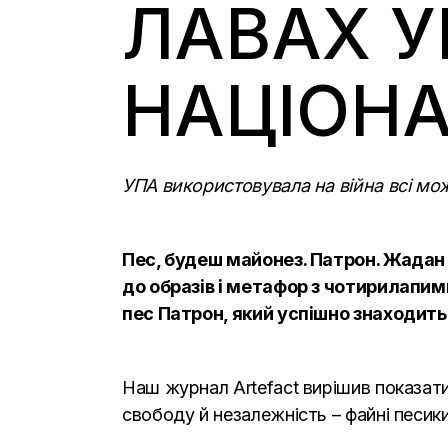
ЛАВАХ У
НАЦІОНА
УПА використовувала на війна всі можл
Пес, будеш майонез. Патрон. Жадан і
до образів і метафор з чотирилапими
пес Патрон, який успішно знаходит
Наш журнал Artefact вирішив показати,
свободу й незалежність – файні песик