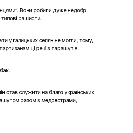
гінцями”. Вони робили дуже недобрі
к типові рашисти.
ти у галицьких селян не могли, тому,
партизанам ці речі з парашутів.
бак.
лін став служити на благо українських
парашутом разом з медсестрами,