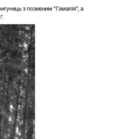
игунець з позивним “Гамалія”, а
”.