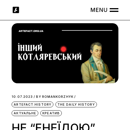
Skip
to
the
content
10.07.2023
BY
ROMANKORZHYK
ARTEFACT.HISTORY
THE DAILY HISTORY
АКТУАЛЬНЕ
КРЕАТИВ
НЕ “ЕНЕЇДОЮ”