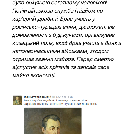
було обіцяною багатшому чоловікові.
Потім військова служба і підйом по
кар’єрній драбині. Брав участь у
російсько-турецькі війни, дипломатії вів
домовленості з буджуками, організував
козацький полк, який брав участь в боях з
наполеонівськими військами, згодом
отримав звання майора. Перед смертю
відпустив всіх кріпаків та заповів своє
майно економці.