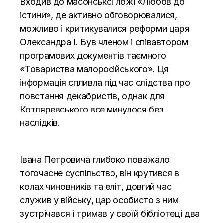
Входив до масонської ложі «Любов до
істини», де активно обговорювалися,
можливо і критикувалися реформи царя
Олександра I. Був членом і співавтором
програмових документів таємного
«Товариства малоросійського». Ця
інформація спливла під час слідства про
повстання декабристів, однак для
Котляревського все минулося без
наслідків.
Івана Петровича глибоко поважало
тогочасне суспільство, він крутився в
колах чиновників та еліт, довгий час
служив у війську, цар особисто з ним
зустрічався і тримав у своїй бібліотеці два