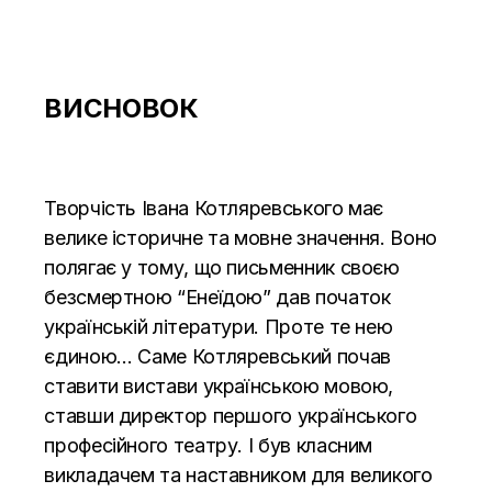
ВИСНОВОК
Творчість Івана Котляревського має
велике історичне та мовне значення. Воно
полягає у тому, що письменник своєю
безсмертною “Енеїдою” дав початок
українській літератури. Проте те нею
єдиною… Саме Котляревський почав
ставити вистави українською мовою,
ставши директор першого українського
професійного театру. І був класним
викладачем та наставником для великого