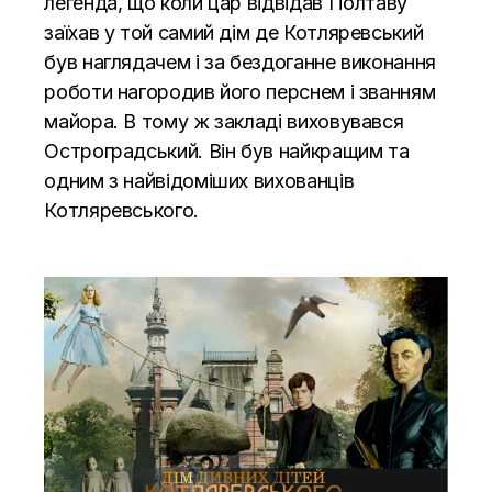
легенда, що коли цар відвідав Полтаву
заїхав у той самий дім де Котляревський
був наглядачем і за бездоганне виконання
роботи нагородив його перснем і званням
майора. В тому ж закладі виховувався
Остроградський. Він був найкращим та
одним з найвідоміших вихованців
Котляревського.