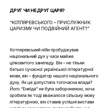
ДРУГ ЧИ НЕДРУГ ЦАРЯ?
“КОТЛЯРЕВСЬКОГО – ПРИСЛУЖНИК
ЦАРИЗМУ ЧИ ПОДВІЙНИЙ АГЕНТ?”
Котляревський ніби пробуджував
національний дух у часи майже
цілковитого занепаду. Він – не тільки
батько сучасної української літературної
мови, він – фундатор нашого національного
духу. Як це допустила тогочасна влада?
Його “Енеїда” не була забороненою, хоча
зробила як тоді вважалося сільську мову
літературною, він ставив успішні вистави