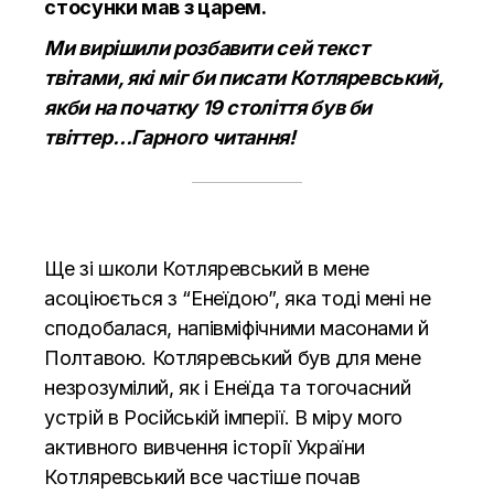
стосунки мав з царем.
Ми вирішили розбавити сей текст
твітами, які міг би писати Котляревський,
якби на початку 19 століття був би
твіттер…Гарного читання!
Ще зі школи Котляревський в мене
асоціюється з “Енеїдою”, яка тоді мені не
сподобалася, напівміфічними масонами й
Полтавою. Котляревський був для мене
незрозумілий, як і Енеїда та тогочасний
устрій в Російській імперії. В міру мого
активного вивчення історії України
Котляревський все частіше почав