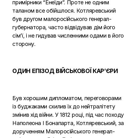
примірники “Енеїди”. Проте не одним
таланом все обійшлося. Котляревський
був другом малоросійського генерал-
губернатора, часто відвідував дім його
сімʼї, і не гидував численними одами в його
сторону.
ОДИН ЕПІЗОД ВІЙСЬКОВОЇ КАР’ЄРИ
Був хорошим дипломатом, переговорами
із буджаками схилив їх до нейтралітету
змінив хід війни. У 1812 році, під час походу
Наполеона I Бонапарта, Котляревський, за
дорученням Малоросійського генерал-