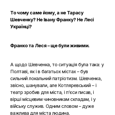
То чому саме йому, а не Тарасу
Шевченку? Не Івану Франку? Не Лесі
Українці?
Франко та Леся – ще були живими.
А щодо Шевченка, то ситуація була така: у
Полтаві, як і в багатьох містах – був
сильний локальний патріотизм. Шевченка,
звісно, шанували, але Котляревський – і
театр зробив для міста, і п’єси писав, і
вірші місцевим чиновникам складам, і у
війську служив. Одним словом – дуже
важлива для міста людина.