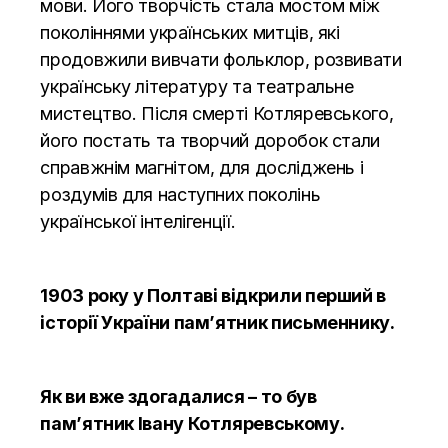
мови. Його творчість стала мостом між
поколіннями українських митців, які
продовжили вивчати фольклор, розвивати
українську літературу та театральне
мистецтво. Після смерті Котляревського,
його постать та творчий доробок стали
справжнім магнітом, для досліджень і
роздумів для наступних поколінь
української інтелігенції.
1903 року у Полтаві відкрили перший в
історії України пам’ятник письменнику.
Як ви вже здогадалися – то був
пам’ятник Івану Котляревському.