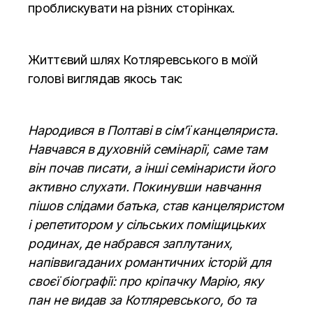
проблискувати на різних сторінках.
Життєвий шлях Котляревського в моїй
голові виглядав якось так:
Народився в Полтаві в сім’ї канцеляриста.
Навчався в духовній семінарії, саме там
він почав писати, а інші семінаристи його
активно слухати. Покинувши навчання
пішов слідами батька, став канцеляристом
і репетитором у сільських поміщицьких
родинах, де набрався заплутаних,
напіввигаданих романтичних історій для
своєї біографії: про кріпачку Марію, яку
пан не видав за Котляревського, бо та