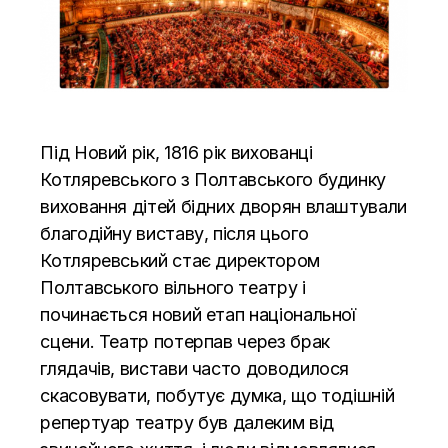
Під Новий рік, 1816 рік вихованці
Котляревського з Полтавського будинку
виховання дітей бідних дворян влаштували
благодійну виставу, після цього
Котляревський стає директором
Полтавського вільного театру і
починається новий етап національної
сцени. Театр потерпав через брак
глядачів, вистави часто доводилося
скасовувати, побутує думка, що тодішній
репертуар театру був далеким від