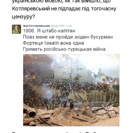
українською мовою, як так вийшло, що
Котляревський не підпадає під тогочасну
цензуру?