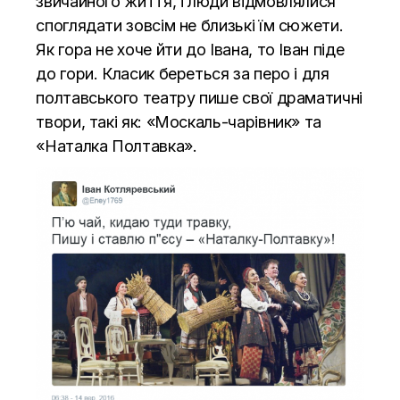
звичайного життя, і люди відмовлялися
споглядати зовсім не близькі їм сюжети.
Як гора не хоче йти до Івана, то Іван піде
до гори. Класик береться за перо і для
полтавського театру пише свої драматичні
твори, такі як: «Москаль-чарівник» та
«Наталка Полтавка».